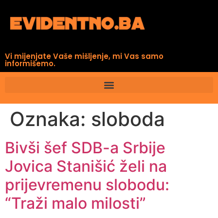
Vi mijenjate Vaše mišljenje, mi Vas samo
informišemo.
Oznaka:
sloboda
Bivši šef SDB-a Srbije
Jovica Stanišić želi na
prijevremenu slobodu:
“Traži malo milosti”