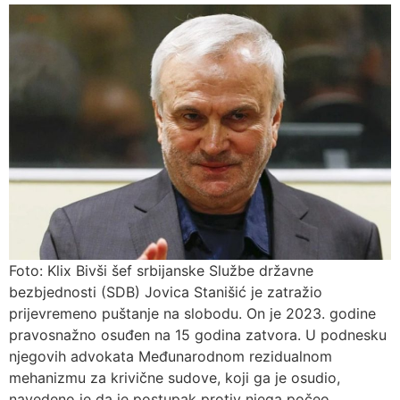
Foto: Klix Bivši šef srbijanske Službe državne
bezbjednosti (SDB) Jovica Stanišić je zatražio
prijevremeno puštanje na slobodu. On je 2023. godine
pravosnažno osuđen na 15 godina zatvora. U podnesku
njegovih advokata Međunarodnom rezidualnom
mehanizmu za krivične sudove, koji ga je osudio,
navedeno je da je postupak protiv njega počeo