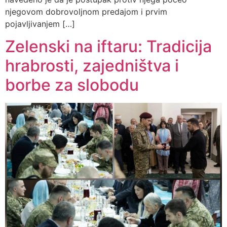
njegovom dobrovoljnom predajom i prvim
pojavljivanjem […]
Zelenski na iftaru: Tradicija
hrabrosti, zajedništva i
borbe za slobodu