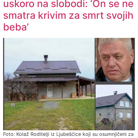
uskoro na slobodi: ‘On se ne
smatra krivim za smrt svojih
beba’
Foto: Kolaž Roditelji iz Ljubešćice koji su osumnjičeni za