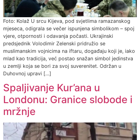
Foto: Kolaž U srcu Kijeva, pod svjetlima ramazanskog
mjeseca, odigrala se večer ispunjena simbolikom – spoj
vjere, otpornosti i odavanja počasti. Ukrajinski
predsjednik Volodimir Zelenski pridružio se
muslimanskim vojnicima na iftaru, događaju koji je, iako
mlad kao tradicija, već postao snažan simbol jedinstva
u zemlji koja se bori za svoj suverenitet. Održan u
Duhovnoj upravi […]
Spaljivanje Kur’ana u
Londonu: Granice slobode i
mržnje