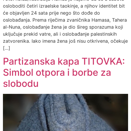
osloboditi četiri izraelske taokinje, a njihov identitet bit
će objavljen 24 sata prije nego što dođe do
oslobađanja. Prema riječima zvaničnika Hamasa, Tahera
al-Nuna, oslobađanje žena je dio šireg sporazuma koji
uključuje prekid vatre, ali i oslobađanje palestinskih
zatvorenika. Iako imena žena još nisu otkrivena, očekuje
[…]
Partizanska kapa TITOVKA:
Simbol otpora i borbe za
slobodu