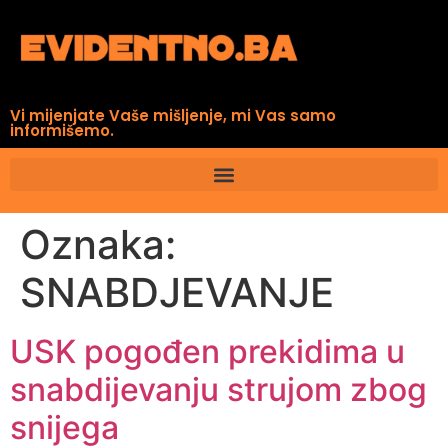
Vi mijenjate Vaše mišljenje, mi Vas samo
informišemo.
Oznaka:
SNABDJEVANJE
USK pogođen prekidima u
snabdijevanju strujom zbog
snijega