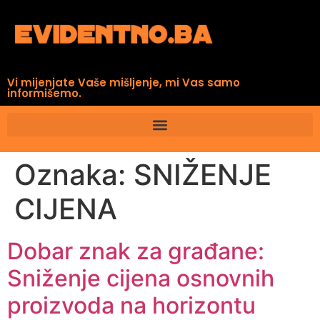
Vi mijenjate Vaše mišljenje, mi Vas samo
informišemo.
Oznaka:
SNIŽENJE
CIJENA
Dobar znak za građane:
Sniženje cijena osnovnih
proizvoda na horizontu