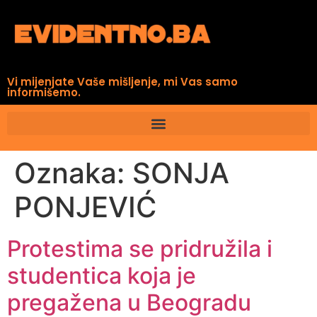
Vi mijenjate Vaše mišljenje, mi Vas samo
informišemo.
Oznaka:
SONJA
PONJEVIĆ
Protestima se pridružila i
studentica koja je
pregažena u Beogradu