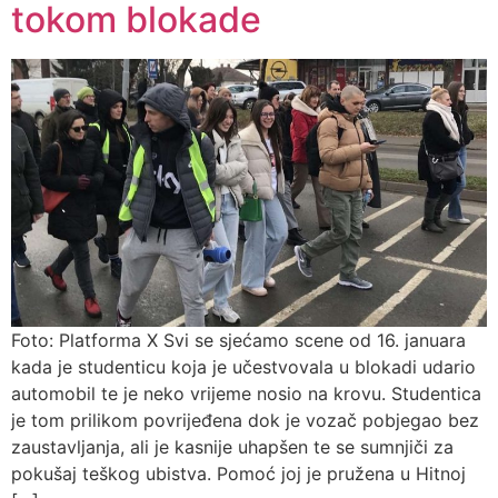
tokom blokade
Foto: Platforma X Svi se sjećamo scene od 16. januara
kada je studenticu koja je učestvovala u blokadi udario
automobil te je neko vrijeme nosio na krovu. Studentica
je tom prilikom povrijeđena dok je vozač pobjegao bez
zaustavljanja, ali je kasnije uhapšen te se sumnjiči za
pokušaj teškog ubistva. Pomoć joj je pružena u Hitnoj