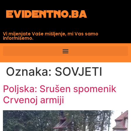
Vi mijenjate Vaše mišljenje, mi Vas samo
informišemo.
Oznaka:
SOVJETI
Poljska: Srušen spomenik
Crvenoj armiji