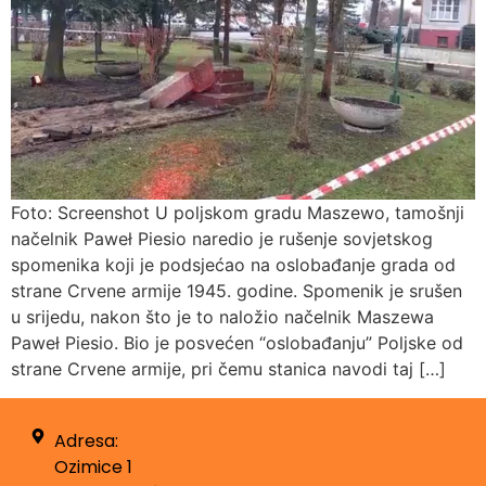
Foto: Screenshot U poljskom gradu Maszewo, tamošnji
načelnik Paweł Piesio naredio je rušenje sovjetskog
spomenika koji je podsjećao na oslobađanje grada od
strane Crvene armije 1945. godine. Spomenik je srušen
u srijedu, nakon što je to naložio načelnik Maszewa
Paweł Piesio. Bio je posvećen “oslobađanju” Poljske od
strane Crvene armije, pri čemu stanica navodi taj […]
Adresa:
Ozimice 1