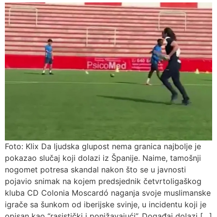
Foto: Klix Da ljudska glupost nema granica najbolje je
pokazao slučaj koji dolazi iz Španije. Naime, tamošnji
nogomet potresa skandal nakon što se u javnosti
pojavio snimak na kojem predsjednik četvrtoligaškog
kluba CD Colonia Moscardó naganja svoje muslimanske
igrače sa šunkom od iberijske svinje, u incidentu koji je
opisan kao “rasistički i ponižavajući”. Događaj dolazi […]