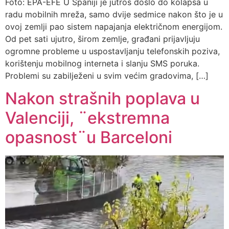
Foto: EPA-EFE U Španiji je jutros došlo do kolapsa u
radu mobilnih mreža, samo dvije sedmice nakon što je u
ovoj zemlji pao sistem napajanja električnom energijom.
Od pet sati ujutro, širom zemlje, građani prijavljuju
ogromne probleme u uspostavljanju telefonskih poziva,
korištenju mobilnog interneta i slanju SMS poruka.
Problemi su zabilježeni u svim većim gradovima, […]
Nakon strašnih poplava u
Valenciji, ¨ekstremna
opasnost¨u Barceloni