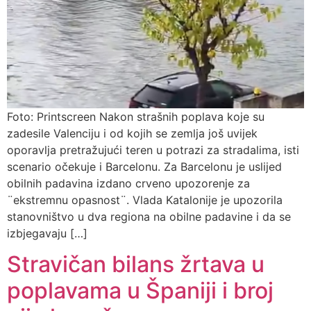
Foto: Printscreen Nakon strašnih poplava koje su
zadesile Valenciju i od kojih se zemlja još uvijek
oporavlja pretražujući teren u potrazi za stradalima, isti
scenario očekuje i Barcelonu. Za Barcelonu je uslijed
obilnih padavina izdano crveno upozorenje za
¨ekstremnu opasnost¨. Vlada Katalonije je upozorila
stanovništvo u dva regiona na obilne padavine i da se
izbjegavaju […]
Stravičan bilans žrtava u
poplavama u Španiji i broj