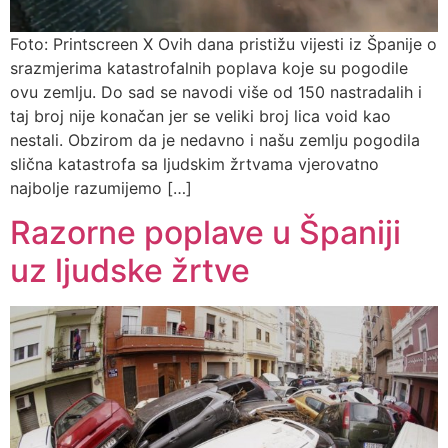
Foto: Printscreen X Ovih dana pristižu vijesti iz Španije o
srazmjerima katastrofalnih poplava koje su pogodile
ovu zemlju. Do sad se navodi više od 150 nastradalih i
taj broj nije konačan jer se veliki broj lica void kao
nestali. Obzirom da je nedavno i našu zemlju pogodila
slična katastrofa sa ljudskim žrtvama vjerovatno
najbolje razumijemo […]
Razorne poplave u Španiji
uz ljudske žrtve