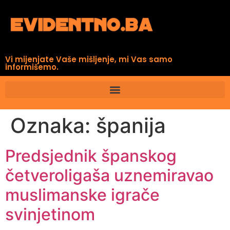
Vi mijenjate Vaše mišljenje, mi Vas samo
informišemo.
Oznaka:
španija
Predsjednik španskog
četveroligaša uznemiravao
muslimanske igrače
svinjetinom