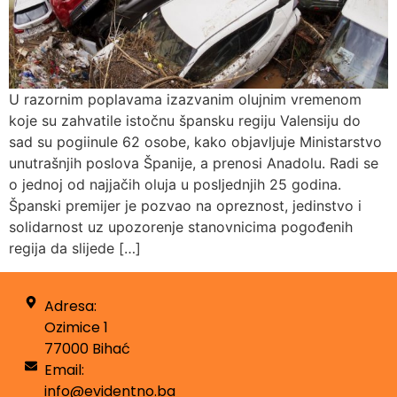
U razornim poplavama izazvanim olujnim vremenom
koje su zahvatile istočnu špansku regiju Valensiju do
sad su pogiinule 62 osobe, kako objavljuje Ministarstvo
unutrašnjih poslova Španije, a prenosi Anadolu. Radi se
o jednoj od najjačih oluja u posljednjih 25 godina.
Španski premijer je pozvao na opreznost, jedinstvo i
solidarnost uz upozorenje stanovnicima pogođenih
regija da slijede […]
Adresa:
Ozimice 1
77000 Bihać
Email:
info@evidentno.ba