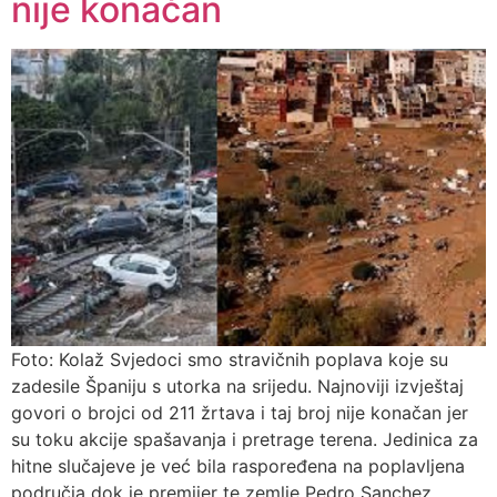
nije konačan
Foto: Kolaž Svjedoci smo stravičnih poplava koje su
zadesile Španiju s utorka na srijedu. Najnoviji izvještaj
govori o brojci od 211 žrtava i taj broj nije konačan jer
su toku akcije spašavanja i pretrage terena. Jedinica za
hitne slučajeve je već bila raspoređena na poplavljena
područja dok je premijer te zemlje Pedro Sanchez