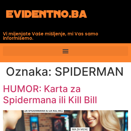
Vi mijenjate Vaše mišljenje, mi Vas samo
informišemo.
Oznaka:
SPIDERMAN
HUMOR: Karta za
Spidermana ili Kill Bill