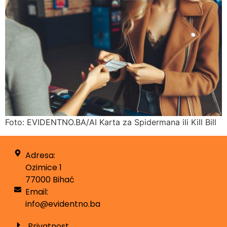
Foto: EVIDENTNO.BA/AI Karta za Spidermana ili Kill Bill
Adresa:
Ozimice 1
77000 Bihać
Email:
info@evidentno.ba
Privatnost