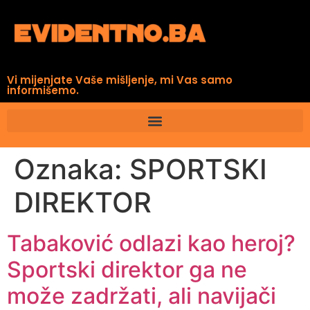
Vi mijenjate Vaše mišljenje, mi Vas samo
informišemo.
Oznaka:
SPORTSKI
DIREKTOR
Tabaković odlazi kao heroj?
Sportski direktor ga ne
može zadržati, ali navijači