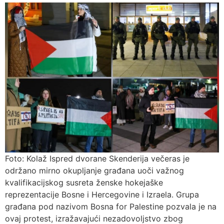
Foto: Kolaž Ispred dvorane Skenderija večeras je
održano mirno okupljanje građana uoči važnog
kvalifikacijskog susreta ženske hokejaške
reprezentacije Bosne i Hercegovine i Izraela. Grupa
građana pod nazivom Bosna for Palestine pozvala je na
ovaj protest, izražavajući nezadovoljstvo zbog