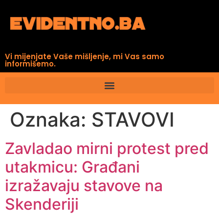
Vi mijenjate Vaše mišljenje, mi Vas samo
informišemo.
Oznaka:
STAVOVI
Zavladao mirni protest pred
utakmicu: Građani
izražavaju stavove na
Skenderiji