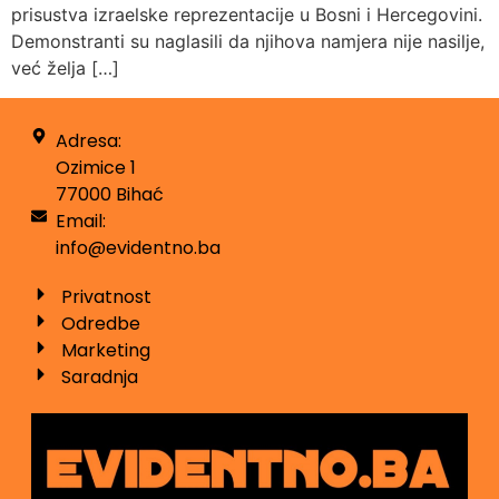
prisustva izraelske reprezentacije u Bosni i Hercegovini.
Demonstranti su naglasili da njihova namjera nije nasilje,
već želja […]
Adresa:
Ozimice 1
77000 Bihać
Email:
info@evidentno.ba
Privatnost
Odredbe
Marketing
Saradnja