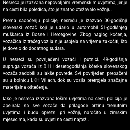
Nesreća je izazvana nepovoljnim vremenskim uvjetima, jer je
na cesti bila poledica, što je znatno otežavalo vožnju.
Prema saopćenju policije, nesreću je izazvao 30-godišnji
slovenski vozač koji je udario u automobil 51-godišnjeg
muškarca iz Bosne i Hercegovine. Zbog naglog kočenja,
vozačica iz trećeg vozila nije uspjela na vrijeme zakočiti, što
je dovelo do dodatnog sudara.
U nesreći su povrijeđeni vozači i putnici. 49-godišnja
supruga vozača iz BiH i desetogodišnja kćerka slovenskog
vozača zadobili su lakše povrede. Svi povrijeđeni prebačeni
su u bolnicu LKH Villach, dok su vozila pretrpjela značajna
materijalna oštećenja.
Iako je nesreća izazvana lošim uvjetima na cesti, policija je
apelirala na sve vozače da prilagode brzinu trenutnim
uvjetima i budu oprezni pri vožnji, naročito u zimskim
mjesecima, kada su uvjeti na cesti najteži.