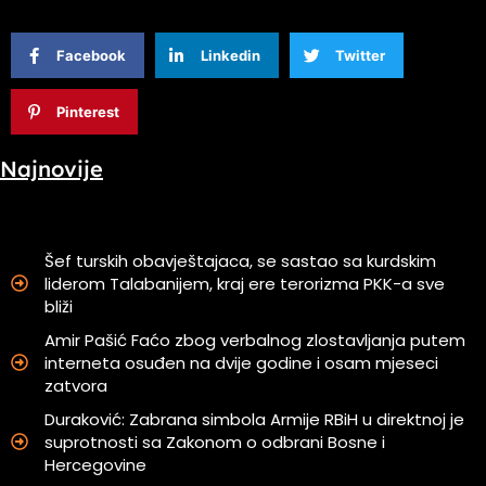
Facebook
Linkedin
Twitter
Pinterest
Najnovije
Šef turskih obavještajaca, se sastao sa kurdskim
liderom Talabanijem, kraj ere terorizma PKK-a sve
bliži
Amir Pašić Faćo zbog verbalnog zlostavljanja putem
interneta osuđen na dvije godine i osam mjeseci
zatvora
Duraković: Zabrana simbola Armije RBiH u direktnoj je
suprotnosti sa Zakonom o odbrani Bosne i
Hercegovine