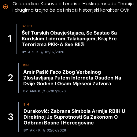
Oslobodioci Kosova ili teroristi: Haška presuda Thaciju
i drugima trajno će definisati historijski karakter OVK
SVIJET
Šef Turskih Obavještajaca, Se Sastao Sa
Kurdskim Liderom Talabanijem, Kraj Ere
Terorizma PKK-A Sve Bliži
BY
ARIF K.
02/07/2026
BIH
Amir Pašić Faćo Zbog Verbalnog
Zlostavljanja Putem Interneta Osuđen Na
Dvije Godine I Osam Mjeseci Zatvora
BY
ARIF K.
02/07/2026
BIH
Duraković: Zabrana Simbola Armije RBiH U
Direktnoj Je Suprotnosti Sa Zakonom O
Odbrani Bosne I Hercegovine
BY
ARIF K.
02/07/2026