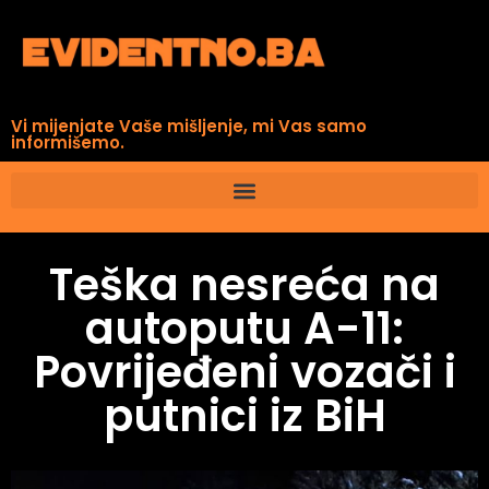
Vi mijenjate Vaše mišljenje, mi Vas samo
informišemo.
Teška nesreća na
autoputu A-11:
Povrijeđeni vozači i
putnici iz BiH