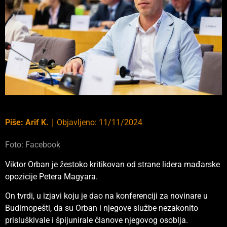
Piše:
Arif K.
｜
Objavljeno:
11/11/2024
Foto: Facebook
Viktor Orban je žestoko kritikovan od strane lidera mađarske
opozicije Petera Magyara.
On tvrdi, u izjavi koju je dao na konferenciji za novinare u
Budimopešti, da su Orban i njegove službe nezakonito
prisluškivale i špijunirale članove njegovog osoblja.