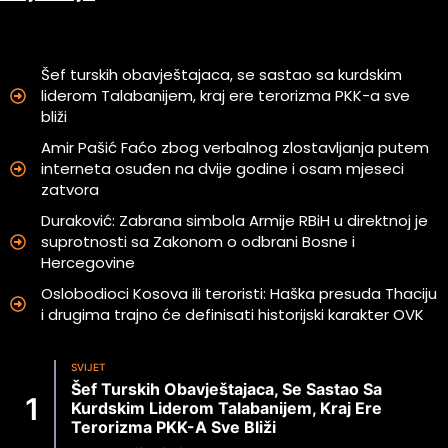
Šef turskih obavještajaca, se sastao sa kurdskim
liderom Talabanijem, kraj ere terorizma PKK-a sve
bliži
Amir Pašić Faćo zbog verbalnog zlostavljanja putem
interneta osuđen na dvije godine i osam mjeseci
zatvora
Duraković: Zabrana simbola Armije RBiH u direktnoj je
suprotnosti sa Zakonom o odbrani Bosne i
Hercegovine
Oslobodioci Kosova ili teroristi: Haška presuda Thaciju
i drugima trajno će definisati historijski karakter OVK
SVIJET
Šef Turskih Obavještajaca, Se Sastao Sa
Kurdskim Liderom Talabanijem, Kraj Ere
Terorizma PKK-A Sve Bliži