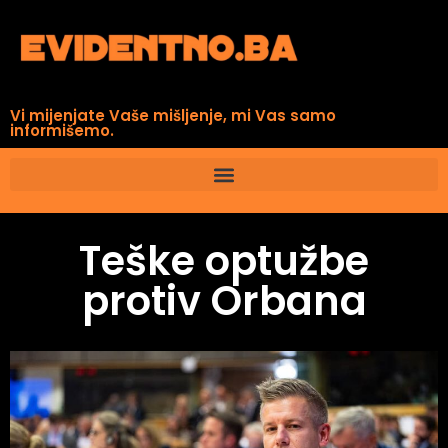
Vi mijenjate Vaše mišljenje, mi Vas samo
informišemo.
Teške optužbe
protiv Orbana