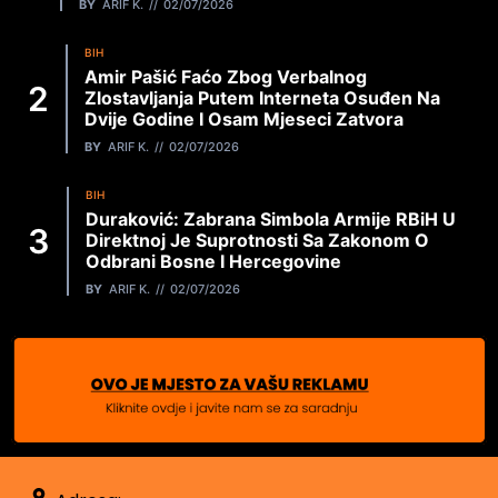
BY
ARIF K.
02/07/2026
BIH
Amir Pašić Faćo Zbog Verbalnog
Zlostavljanja Putem Interneta Osuđen Na
Dvije Godine I Osam Mjeseci Zatvora
BY
ARIF K.
02/07/2026
BIH
Duraković: Zabrana Simbola Armije RBiH U
Direktnoj Je Suprotnosti Sa Zakonom O
Odbrani Bosne I Hercegovine
BY
ARIF K.
02/07/2026