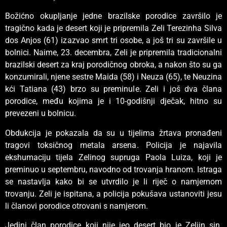
Božićno okupljanje jedne brazilske porodice završilo je
tragično kada je desert koji je pripremila Zeli Terezinha Silva
dos Anjos (61) izazvao smrt tri osobe, a još tri su završile u
bolnici. Naime, 23. decembra, Zeli je pripremila tradicionalni
brazilski desert za kraj porodičnog obroka, a nakon što su ga
konzumirali, njene sestre Maida (58) i Neuza (65), te Neuzina
kći Tatiana (43) brzo su preminule. Zeli i još dva člana
porodice, među kojima je i 10-godišnji dječak, hitno su
prevezeni u bolnicu.
Obdukcija je pokazala da su u tijelima žrtava pronađeni
tragovi toksičnog metala arsena. Policija je najavila
ekshumaciju tijela Zelinog supruga Paola Luiza, koji je
preminuo u septembru, navodno od trovanja hranom. Istraga
se nastavlja kako bi se utvrdilo je li riječ o namjernom
trovanju. Zeli je ispitana, a policija pokušava ustanoviti jesu
li članovi porodice otrovani s namjerom.
Jedini član porodice koji nije jeo desert bio je Zeliin sin.