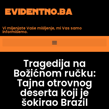
Vi mijenjate Vaše mišljenje, mi Vas samo
informišemo.
Tragedija na
Božićnom ručku:
Tajna otrovnog
deserta koji je
šokirao Brazil