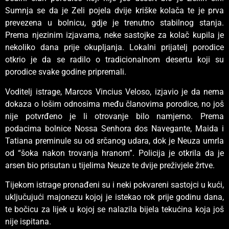
Sumnja se da je Zeli pojela dvije kriške kolača te je prva
prevezena u bolnicu, gdje je trenutno stabilnog stanja.
Prema njezinim izjavama, neke sastojke za kolač kupila je
nekoliko dana prije okupljanja. Lokalni prijatelj porodice
otkrio je da se radilo o tradicionalnom desertu koji su
porodice svake godine pripremali.
Voditelj istrage, Marcos Vincius Veloso, izjavio je da nema
dokaza o lošim odnosima među članovima porodice, no još
nije potvrđeno je li otrovanje bilo namjerno. Prema
podacima bolnice Nossa Senhora dos Navegante, Maida i
Tatiana preminule su od srčanog udara, dok je Neuza umrla
od “šoka nakon trovanja hranom”. Policija je otkrila da je
arsen bio prisutan u tijelima Neuze te dvije preživjele žrtve.
Tijekom istrage pronađeni su i neki pokvareni sastojci u kući,
uključujući majonezu kojoj je istekao rok prije godinu dana,
te bočicu za lijek u kojoj se nalazila bijela tekućina koja još
nije ispitana.