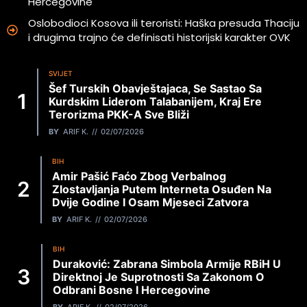
Hercegovine
Oslobodioci Kosova ili teroristi: Haška presuda Thaciju
i drugima trajno će definisati historijski karakter OVK
SVIJET
Šef Turskih Obavještajaca, Se Sastao Sa
Kurdskim Liderom Talabanijem, Kraj Ere
Terorizma PKK-A Sve Bliži
BY
ARIF K.
02/07/2026
BIH
Amir Pašić Faćo Zbog Verbalnog
Zlostavljanja Putem Interneta Osuđen Na
Dvije Godine I Osam Mjeseci Zatvora
BY
ARIF K.
02/07/2026
BIH
Duraković: Zabrana Simbola Armije RBiH U
Direktnoj Je Suprotnosti Sa Zakonom O
Odbrani Bosne I Hercegovine
BY
ARIF K.
02/07/2026