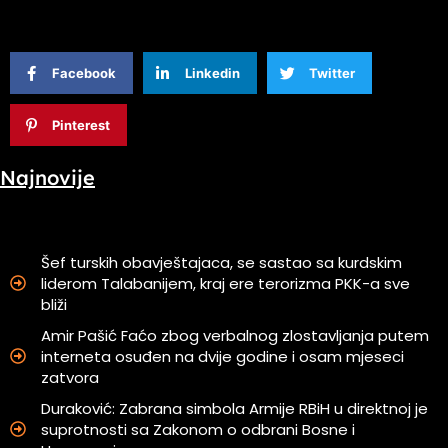
Facebook
Linkedin
Twitter
Pinterest
Najnovije
Šef turskih obavještajaca, se sastao sa kurdskim
liderom Talabanijem, kraj ere terorizma PKK-a sve
bliži
Amir Pašić Faćo zbog verbalnog zlostavljanja putem
interneta osuđen na dvije godine i osam mjeseci
zatvora
Duraković: Zabrana simbola Armije RBiH u direktnoj je
suprotnosti sa Zakonom o odbrani Bosne i