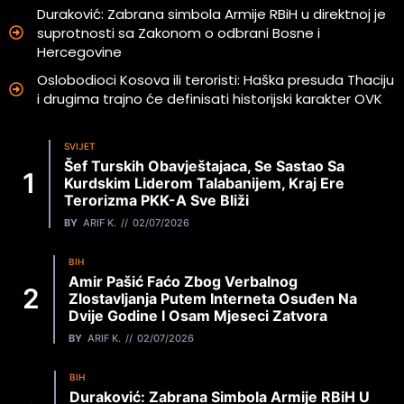
Duraković: Zabrana simbola Armije RBiH u direktnoj je
suprotnosti sa Zakonom o odbrani Bosne i
Hercegovine
Oslobodioci Kosova ili teroristi: Haška presuda Thaciju
i drugima trajno će definisati historijski karakter OVK
SVIJET
Šef Turskih Obavještajaca, Se Sastao Sa
Kurdskim Liderom Talabanijem, Kraj Ere
Terorizma PKK-A Sve Bliži
BY
ARIF K.
02/07/2026
BIH
Amir Pašić Faćo Zbog Verbalnog
Zlostavljanja Putem Interneta Osuđen Na
Dvije Godine I Osam Mjeseci Zatvora
BY
ARIF K.
02/07/2026
BIH
Duraković: Zabrana Simbola Armije RBiH U