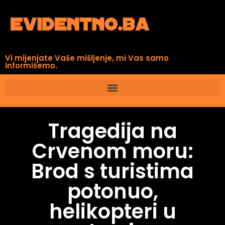
Vi mijenjate Vaše mišljenje, mi Vas samo
informišemo.
Tragedija na
Crvenom moru:
Brod s turistima
potonuo,
helikopteri u