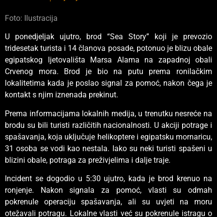
Foto: Ilustracija
U ponedjeljak ujutro, brod “Sea Story” koji je prevozio
tridesetak turista i 14 članova posade, potonuo je blizu obale
egipatskog ljetovališta Marsa Alama na zapadnoj obali
Crvenog mora. Brod je bio na putu prema ronilačkim
lokalitetima kada je poslao signal za pomoć, nakon čega je
kontakt s njim iznenada prekinut.
Prema informacijama lokalnih medija, u trenutku nesreće na
brodu su bili turisti različitih nacionalnosti. U akciji potrage i
spašavanja, koja uključuje helikoptere i egipatsku mornaricu,
31 osoba se vodi kao nestala. Iako su neki turisti spašeni u
blizini obale, potraga za preživjelima i dalje traje.
Incident se dogodio u 5:30 ujutro, kada je brod krenuo na
ronjenje. Nakon signala za pomoć, vlasti su odmah
pokrenule operaciju spašavanja, ali su uvjeti na moru
otežavali potragu. Lokalne vlasti već su pokrenule istragu o