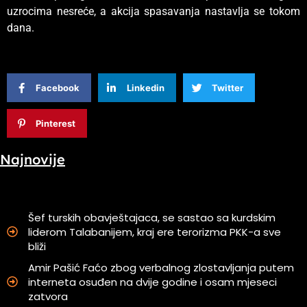
uzrocima nesreće, a akcija spasavanja nastavlja se tokom
dana.
Facebook
Linkedin
Twitter
Pinterest
Najnovije
Šef turskih obavještajaca, se sastao sa kurdskim
liderom Talabanijem, kraj ere terorizma PKK-a sve
bliži
Amir Pašić Faćo zbog verbalnog zlostavljanja putem
interneta osuđen na dvije godine i osam mjeseci
zatvora