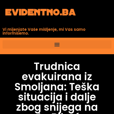
Vi mijenjate Vaše mišljenje, mi Vas samo
informišemo.
Trudnica
evakuirana iz
Smoljana: Teška
situacija i dalje
zbog snijega na