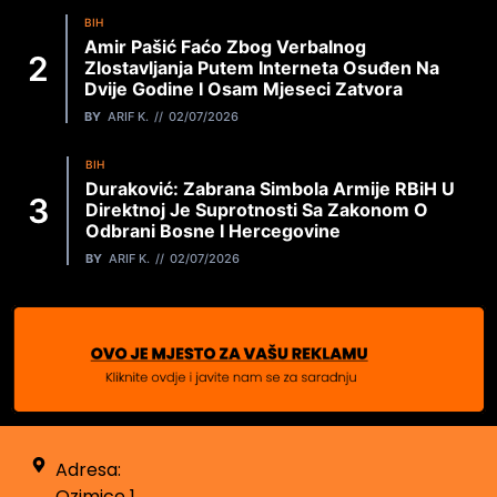
BIH
Amir Pašić Faćo Zbog Verbalnog
Zlostavljanja Putem Interneta Osuđen Na
Dvije Godine I Osam Mjeseci Zatvora
BY
ARIF K.
02/07/2026
BIH
Duraković: Zabrana Simbola Armije RBiH U
Direktnoj Je Suprotnosti Sa Zakonom O
Odbrani Bosne I Hercegovine
BY
ARIF K.
02/07/2026
Adresa:
Ozimice 1