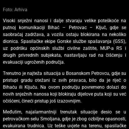
Foto: Arhiva
Visoki snježni nanosi i dalje stvaraju velike poteškoće na
putnoj komunikaciji Bihać – Petrovac – Ključ, gdje se
saobraćaj zadržava, a vozila ostaju blokirana na nekoliko
dionica. Spasilačke ekipe Gorske službe spašavanja (GSS),
uz podršku općinskih službi civilne zaštite, MUP-a RS i
drugih privrednih subjekata, nastavljaju rad na čišćenju i
evakuaciji ugroženih područja.
Trenutno je najteža situacija u Bosanskom Petrovcu, gdje su
pristupi gradu otežani iz svih pravaca, bilo da je riječ o
Bihaću ili Ključu. Na ovom području povremeno dolazi do
novih snježnih nanosa koji blokiraju dijelove puta koji su već
očišćeni, čineći pristup još izazovnijim.
Međutim, najalarmantniji trenutak situacije desio se u
petrovačkom selu Smoljana, gdje je zbog ozbiljne opasnosti,
evakuirana trudnica. Uz teške uvjete na terenu, spasilačke