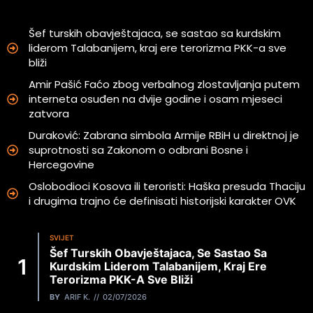
Šef turskih obavještajaca, se sastao sa kurdskim
liderom Talabanijem, kraj ere terorizma PKK-a sve
bliži
Amir Pašić Faćo zbog verbalnog zlostavljanja putem
interneta osuđen na dvije godine i osam mjeseci
zatvora
Duraković: Zabrana simbola Armije RBiH u direktnoj je
suprotnosti sa Zakonom o odbrani Bosne i
Hercegovine
Oslobodioci Kosova ili teroristi: Haška presuda Thaciju
i drugima trajno će definisati historijski karakter OVK
SVIJET
Šef Turskih Obavještajaca, Se Sastao Sa
Kurdskim Liderom Talabanijem, Kraj Ere
Terorizma PKK-A Sve Bliži
BY
ARIF K.
02/07/2026