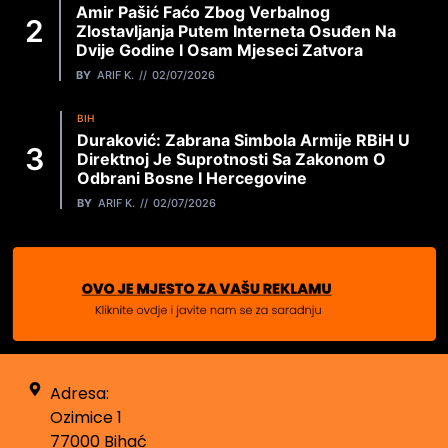
Amir Pašić Faćo Zbog Verbalnog
Zlostavljanja Putem Interneta Osuđen Na
Dvije Godine I Osam Mjeseci Zatvora
BY
ARIF K.
02/07/2026
BIH
Duraković: Zabrana Simbola Armije RBiH U
Direktnoj Je Suprotnosti Sa Zakonom O
Odbrani Bosne I Hercegovine
BY
ARIF K.
02/07/2026
Adresa:
Ozimice 1
77000 Bihać