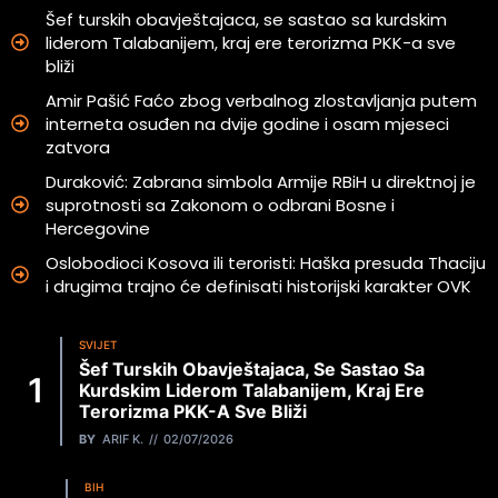
Šef turskih obavještajaca, se sastao sa kurdskim
liderom Talabanijem, kraj ere terorizma PKK-a sve
bliži
Amir Pašić Faćo zbog verbalnog zlostavljanja putem
interneta osuđen na dvije godine i osam mjeseci
zatvora
Duraković: Zabrana simbola Armije RBiH u direktnoj je
suprotnosti sa Zakonom o odbrani Bosne i
Hercegovine
Oslobodioci Kosova ili teroristi: Haška presuda Thaciju
i drugima trajno će definisati historijski karakter OVK
SVIJET
Šef Turskih Obavještajaca, Se Sastao Sa
Kurdskim Liderom Talabanijem, Kraj Ere
Terorizma PKK-A Sve Bliži
BY
ARIF K.
02/07/2026
BIH