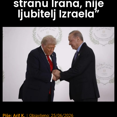
stranu Irana, nije
ljubitelj Izraela”
Piše:
Arif K.
｜
Objavljeno:
25/06/2026