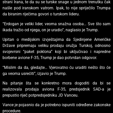
strani Irana, te da su se turske snage u jednom trenutku čak
našle pod iranskom vatrom. Ipak, to nije spriječilo Trumpa
da biranim riječima govori o turskom lideru.
“Erdogan je veliki lider, veoma snažna osoba… Sve što sam
ikada tražio od njega, on je uradio”, naglasio je Trump.
Upitan o medijskim izvještajima da Sjedinjene Američke
Države pripremaju veliku prodaju oružja Turskoj, odnosno
svojevrsni “paket poklona” koji bi uključivao i napredne
borbene avione F-35, Trump je dao potvrdan odgovor.
“Mislim da da, gledajte… Vjerovatno ću uraditi nešto što će
ga veoma usrećiti”, izjavio je Trump.
Na pitanje šta se konkretno mora dogoditi da bi se
realizovala prodaja aviona F-35, predsjednik SAD-a je
prepustio riječ potpredsjedniku JD Vanceu.
Vance je pojasnio da je potrebno ispuniti određene zakonske
procedure.