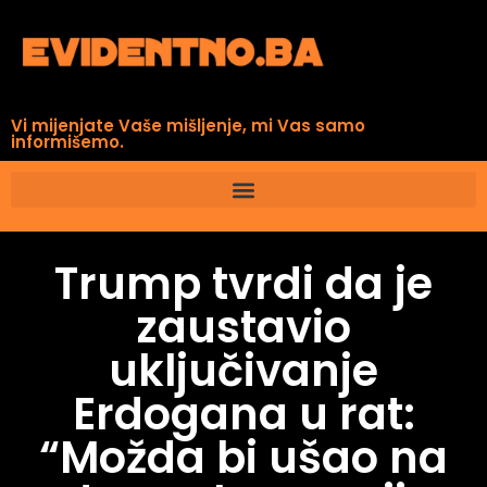
Vi mijenjate Vaše mišljenje, mi Vas samo
informišemo.
Trump tvrdi da je
zaustavio
uključivanje
Erdogana u rat:
“Možda bi ušao na