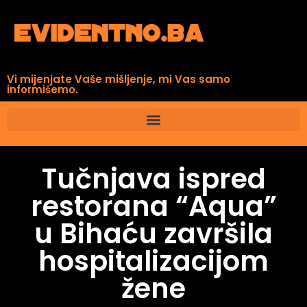
Vi mijenjate Vaše mišljenje, mi Vas samo
informišemo.
Tučnjava ispred
restorana “Aqua”
u Bihaću završila
hospitalizacijom
žene