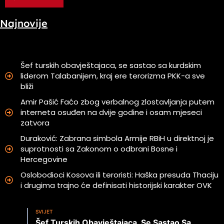
Najnovije
Šef turskih obavještajaca, se sastao sa kurdskim
liderom Talabanijem, kraj ere terorizma PKK-a sve
bliži
Amir Pašić Faćo zbog verbalnog zlostavljanja putem
interneta osuđen na dvije godine i osam mjeseci
zatvora
Duraković: Zabrana simbola Armije RBiH u direktnoj je
suprotnosti sa Zakonom o odbrani Bosne i
Hercegovine
Oslobodioci Kosova ili teroristi: Haška presuda Thaciju
i drugima trajno će definisati historijski karakter OVK
SVIJET
Šef Turskih Obavještajaca, Se Sastao Sa