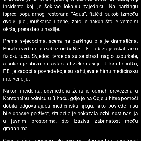
incidenta koji je šokirao lokalnu zajednicu. Na parkingu
ispred popularnog restorana “Aqua”, fizički sukob između
dvoje ljudi, muškarca i žene, izbio je nakon što je verbalni
okršaj prerastao u nasilje.
Prema svjedocima, scena na parkingu bila je dramatična.
Početni verbalni sukob između N.S. i F.E. ubrzo je eskalirao u
fizičku tuču. Svjedoci tvrde da su se strasti naglo uzburkale,
a sukob je ubrzo prerastao u fizičko nasilje. U tom trenutku,
F.E. je zadobila povrede koje su zahtijevale hitnu medicinsku
intervenciju.
Nakon incidenta, povrijeđena žena je odmah prevezena u
Kantonalnu bolnicu u Bihaću, gdje je na Odjelu hitne pomoći
dobila odgovarajuću medicinsku njegu. Iako povrede nisu
bile opasne po život, situacija je pokazala ozbiljnost nasilja
u javnim prostorima, što izaziva zabrinutost među
građanima.
Ovaj slučaj ponovno ukazuje na alarmantnu prisutnost