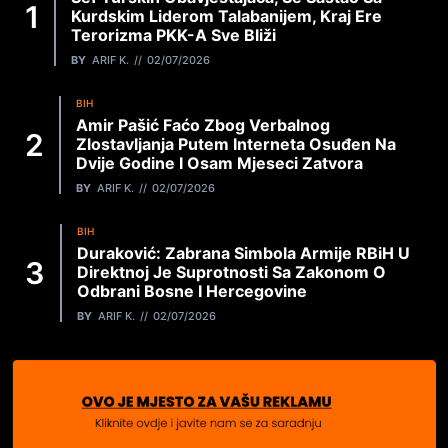
Kurdskim Liderom Talabanijem, Kraj Ere
Terorizma PKK-A Sve Bliži
BY
ARIF K.
02/07/2026
BIH
Amir Pašić Faćo Zbog Verbalnog
Zlostavljanja Putem Interneta Osuđen Na
Dvije Godine I Osam Mjeseci Zatvora
BY
ARIF K.
02/07/2026
BIH
Duraković: Zabrana Simbola Armije RBiH U
Direktnoj Je Suprotnosti Sa Zakonom O
Odbrani Bosne I Hercegovine
BY
ARIF K.
02/07/2026