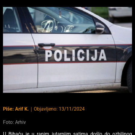
Piše:
Arif K.
｜
Objavljeno:
13/11/2024
Foto: Arhiv
U Bihaću je u ranim jutarnjim satima došlo do ozbiljnog