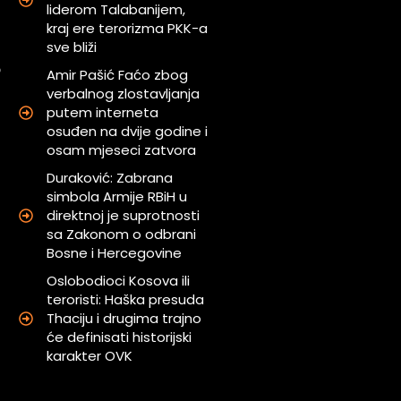
liderom Talabanijem,
i
kraj ere terorizma PKK-a
sve bliži
o
Amir Pašić Faćo zbog
u
verbalnog zlostavljanja
putem interneta
osuđen na dvije godine i
a
osam mjeseci zatvora
Duraković: Zabrana
simbola Armije RBiH u
direktnoj je suprotnosti
sa Zakonom o odbrani
Bosne i Hercegovine
Oslobodioci Kosova ili
teroristi: Haška presuda
Thaciju i drugima trajno
će definisati historijski
karakter OVK