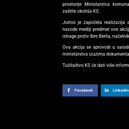
prostorije Ministarstva komuna
zaštite okoliša KS.
Jutros je započela realizacija 
navode mediji predmet ove akcij
istrage protiv Ibre Berila, načeln
Ova akcija se sprovodi u saradn
ministarstva izuzima dokumentaci
Tužilaštvo KS će dati više infor
Facebook
Linkedin