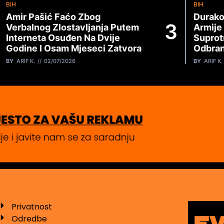
BIH
BIH
Amir Pašić Faćo Zbog
Durako
Verbalnog Zlostavljanja Putem
Armije
Interneta Osuđen Na Dvije
Suprot
Godine I Osam Mjeseci Zatvora
Odbran
BY
ARIF K.
02/07/2026
BY
ARIF K.
Privatnost
Odredbe