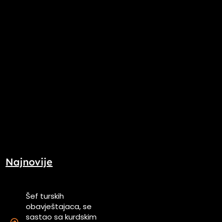
Najnovije
Šef turskih
obavještajaca, se
sastao sa kurdskim
u