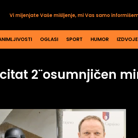
Vi mijenjate Vaše mišljenje, mi Vas samo informiše
ANIMLJIVOSTI
OGLASI
SPORT
HUMOR
IZDVOJ
Incitat 2¨osumnjičen mi