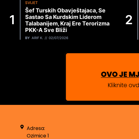
SVIJET
Šef Turskih Obavještajaca, Se
Sastao Sa Kurdskim Liderom
Talabanijem, Kraj Ere Terorizma
PKK-A Sve Bliži
BY
ARIF K.
02/07/2026
Adresa:
Ozimice 1