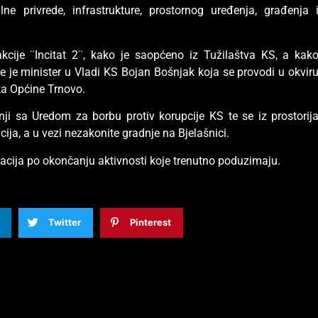
lne privrede, infrastrukture, prostornog uređenja, građenja 
akcije ¨Incitat 2¨, kako je saopćeno iz Tužilaštva KS, a kak
e je minister u Vladi KS Bojan Bošnjak koja se provodi u okvir
ika Općine Trnovo.
ji sa Uredom za borbu protiv korupcije KS te se iz prostorij
ja, a u vezi nezakonite gradnje na Bjelašnici.
macija po okončanju aktivnosti koje trenutno poduzimaju.
Twitter
Pinterest