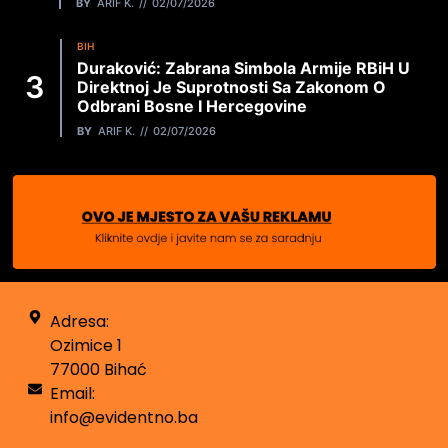
BY
ARIF K.
02/07/2026
BIH
Duraković: Zabrana Simbola Armije RBiH U
Direktnoj Je Suprotnosti Sa Zakonom O
Odbrani Bosne I Hercegovine
BY
ARIF K.
02/07/2026
Adresa:
Ozimice 1
77000 Bihać
Email:
info@evidentno.ba