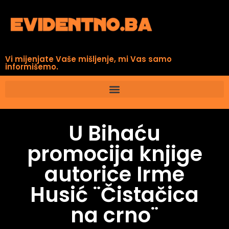
Vi mijenjate Vaše mišljenje, mi Vas samo
informišemo.
U Bihaću
promocija knjige
autorice Irme
Husić ¨Čistačica
na crno¨