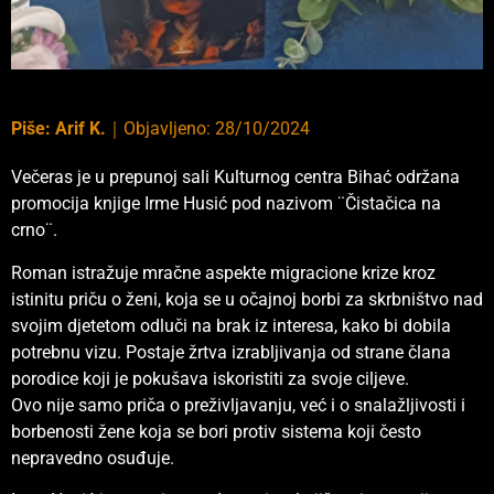
Piše:
Arif K.
｜
Objavljeno:
28/10/2024
Večeras je u prepunoj sali Kulturnog centra Bihać održana
promocija knjige Irme Husić pod nazivom ¨Čistačica na
crno¨.
Roman istražuje mračne aspekte migracione krize kroz
istinitu priču o ženi, koja se u očajnoj borbi za skrbništvo nad
svojim djetetom odluči na brak iz interesa, kako bi dobila
potrebnu vizu. Postaje žrtva izrabljivanja od strane člana
porodice koji je pokušava iskoristiti za svoje ciljeve.
Ovo nije samo priča o preživljavanju, već i o snalažljivosti i
borbenosti žene koja se bori protiv sistema koji često
nepravedno osuđuje.