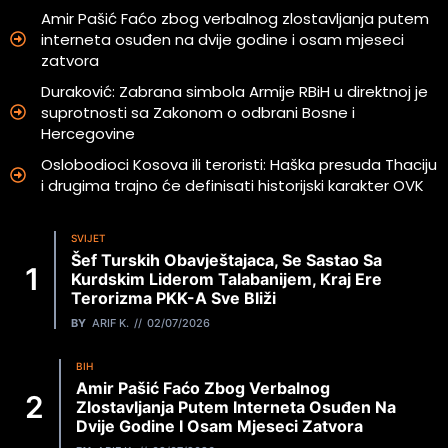
Amir Pašić Faćo zbog verbalnog zlostavljanja putem
interneta osuđen na dvije godine i osam mjeseci
zatvora
Duraković: Zabrana simbola Armije RBiH u direktnoj je
suprotnosti sa Zakonom o odbrani Bosne i
Hercegovine
Oslobodioci Kosova ili teroristi: Haška presuda Thaciju
i drugima trajno će definisati historijski karakter OVK
SVIJET
Šef Turskih Obavještajaca, Se Sastao Sa
Kurdskim Liderom Talabanijem, Kraj Ere
Terorizma PKK-A Sve Bliži
BY
ARIF K.
02/07/2026
BIH
Amir Pašić Faćo Zbog Verbalnog
Zlostavljanja Putem Interneta Osuđen Na
Dvije Godine I Osam Mjeseci Zatvora