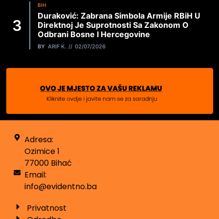
BIH
Duraković: Zabrana Simbola Armije RBiH U
Direktnoj Je Suprotnosti Sa Zakonom O
Odbrani Bosne I Hercegovine
BY
ARIF K.
02/07/2026
Adresa:
Ozimice 1
77000 Bihać
Email:
info@evidentno.ba
Privatnost