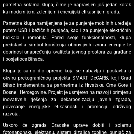
pametna solarna klupa, čime je napravljen još jedan korak
ka modernijem, zelenijem i energijski efikasnijem gradu.
Pametna klupa namijenjena je za punjenje mobilnih uređaja
putem USB i bežičnih punjača, kao i za punjenje električnih
bicikala i romobila. Pored svoje funkcionalnosti, klupa
predstavlja simbol korištenja obnovljivih izvora energije te
doprinosi unapređenju kvaliteta javnog prostora za građane
i posjetioce Bihaća.
Klupa je samo dio opreme koja se nabavlja i postavlja u
okviru prekograničnog projekta SMART DeCARB, koji Grad
Bihać implementira sa partnerima iz Hrvatske, Crne Gore i
Bosne i Hercegovine. Projekt je usmjeren na razvoj i primjenu
inovativnih rješenja za dekarbonizaciju javnih zgrada,
povećanje energijske efikasnosti i promociju održivog
razvoja.
Uskoro će zgrada Gradske uprave dobiti i solarnu
fotonaponsku elektranu, sistem dizalica topline, punjač za