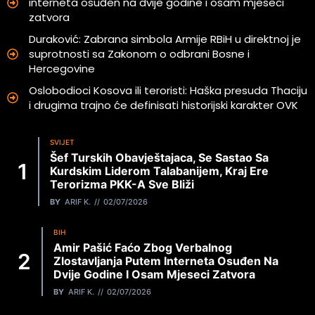
interneta osuđen na dvije godine i osam mjeseci
zatvora
Duraković: Zabrana simbola Armije RBiH u direktnoj je
suprotnosti sa Zakonom o odbrani Bosne i
Hercegovine
Oslobodioci Kosova ili teroristi: Haška presuda Thaciju
i drugima trajno će definisati historijski karakter OVK
SVIJET
Šef Turskih Obavještajaca, Se Sastao Sa
Kurdskim Liderom Talabanijem, Kraj Ere
Terorizma PKK-A Sve Bliži
BY
ARIF K.
02/07/2026
BIH
Amir Pašić Faćo Zbog Verbalnog
Zlostavljanja Putem Interneta Osuđen Na
Dvije Godine I Osam Mjeseci Zatvora
BY
ARIF K.
02/07/2026