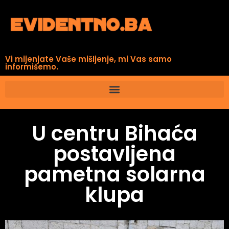
Vi mijenjate Vaše mišljenje, mi Vas samo
informišemo.
U centru Bihaća
postavljena
pametna solarna
klupa