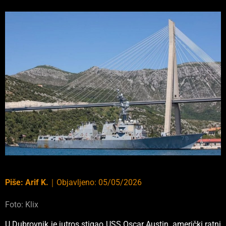
Piše:
Arif K.
｜
Objavljeno:
05/05/2026
Foto: Klix
U Dubrovnik je jutros stigao USS Oscar Austin, američki ratni