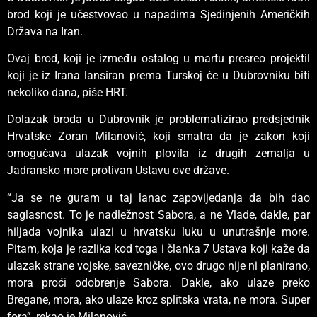
brod koji je učestvovao u napadima Sjedinjenih Američkih
Država na Iran.
Ovaj brod, koji je između ostalog u martu presreo projektil
koji je iz Irana lansiran prema Turskoj će u Dubrovniku biti
nekoliko dana, piše HRT.
Dolazak broda u Dubrovnik je problematizirao predsjednik
Hrvatske Zoran Milanović, koji smatra da je zakon koji
omogućava ulazak vojnih plovila iz drugih zemalja u
Jadransko more protivan Ustavu ove države.
“Ja se ne guram u taj lanac zapovijedanja da bih dao
saglasnost. To je nadležnost Sabora, a ne Vlade, dakle, par
hiljada vojnika ulazi u hrvatsku luku u unutrašnje more.
Pitam, koja je razlika kod toga i članka 7 Ustava koji kaže da
ulazak strane vojske, savezničke, ovo drugo nije ni planirano,
mora proći odobrenje Sabora. Dakle, ako ulaze preko
Bregane, mora, ako ulaze kroz splitska vrata, ne mora. Super
fora”, rekao je Milanović.