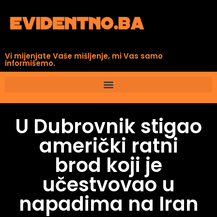
Vi mijenjate Vaše mišljenje, mi Vas samo
informišemo.
U Dubrovnik stigao
američki ratni
brod koji je
učestvovao u
napadima na Iran