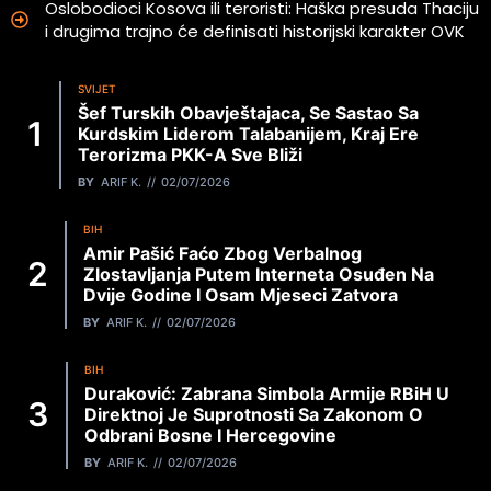
Oslobodioci Kosova ili teroristi: Haška presuda Thaciju
i drugima trajno će definisati historijski karakter OVK
SVIJET
Šef Turskih Obavještajaca, Se Sastao Sa
Kurdskim Liderom Talabanijem, Kraj Ere
Terorizma PKK-A Sve Bliži
BY
ARIF K.
02/07/2026
BIH
Amir Pašić Faćo Zbog Verbalnog
Zlostavljanja Putem Interneta Osuđen Na
Dvije Godine I Osam Mjeseci Zatvora
BY
ARIF K.
02/07/2026
BIH
Duraković: Zabrana Simbola Armije RBiH U
Direktnoj Je Suprotnosti Sa Zakonom O
Odbrani Bosne I Hercegovine
BY
ARIF K.
02/07/2026