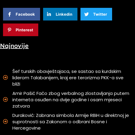
Facebook
Linkedin
Twitter
Pinterest
Najnovije
Šef turskih obavještajaca, se sastao sa kurdskim
liderom Talabanijem, kraj ere terorizma PKK-a sve
bliži
Amir Pašić Faćo zbog verbalnog zlostavljanja putem
interneta osuđen na dvije godine i osam mjeseci
zatvora
Duraković: Zabrana simbola Armije RBiH u direktnoj je
suprotnosti sa Zakonom o odbrani Bosne i
Hercegovine