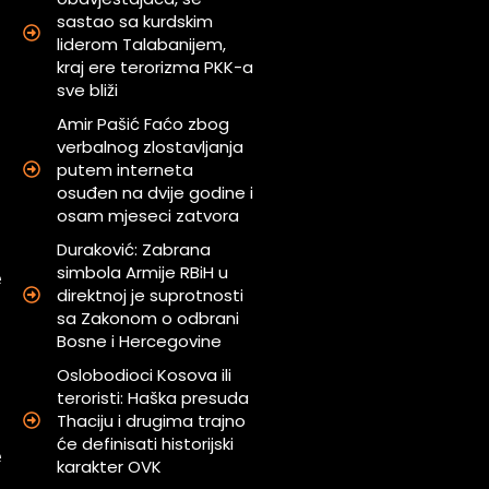
sastao sa kurdskim
u
liderom Talabanijem,
kraj ere terorizma PKK-a
sve bliži
a
Amir Pašić Faćo zbog
verbalnog zlostavljanja
g
putem interneta
osuđen na dvije godine i
osam mjeseci zatvora
a
Duraković: Zabrana
i
simbola Armije RBiH u
e
direktnoj je suprotnosti
sa Zakonom o odbrani
Bosne i Hercegovine
Oslobodioci Kosova ili
u
teroristi: Haška presuda
Thaciju i drugima trajno
će definisati historijski
e
karakter OVK