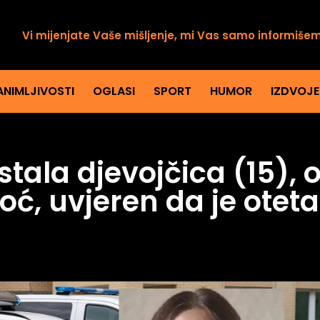
Vi mijenjate Vaše mišljenje, mi Vas samo informiše
ANIMLJIVOSTI
OGLASI
SPORT
HUMOR
IZDVOJ
tala djevojčica (15), 
ć, uvjeren da je oteta