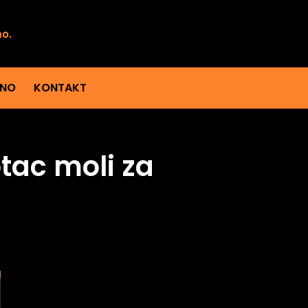
mo.
ENO
KONTAKT
otac moli za