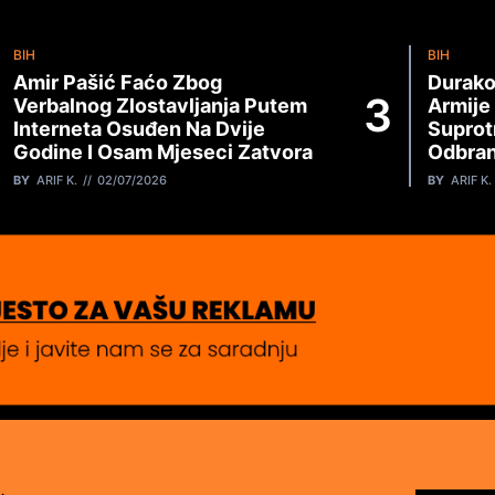
BIH
BIH
Amir Pašić Faćo Zbog
Durako
Verbalnog Zlostavljanja Putem
Armije
Interneta Osuđen Na Dvije
Suprot
Godine I Osam Mjeseci Zatvora
Odbran
BY
ARIF K.
02/07/2026
BY
ARIF K.