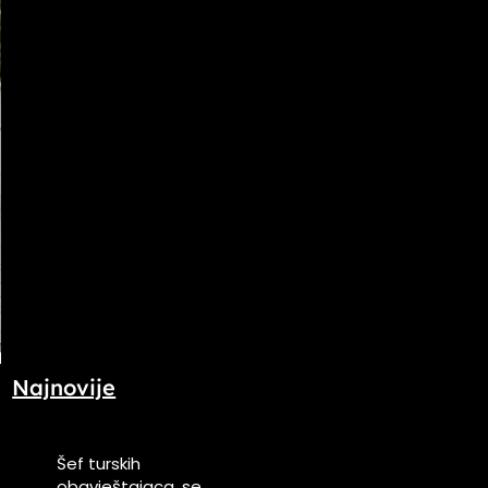
Najnovije
Šef turskih
obavještajaca, se