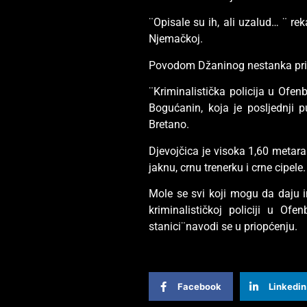
¨Opisale su ih, ali uzalud… ¨ re
Njemačkoj.
Povodom Džaninog nestanka priop
¨Kriminalistička policija u Of
Bogućanin, koja je posljednji 
Bretano.
Djevojčica je visoka 1,60 metar
jaknu, crnu trenerku i crne cipele.
Mole se svi koji mogu da daju 
kriminalističkoj policiji u Of
stanici¨navodi se u priopćenju.
Facebook
Linkedin