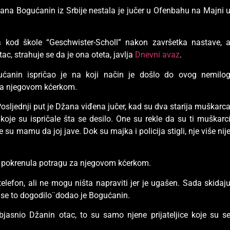
ana Bogućanin iz Srbije nestala je jučer u Ofenbahu na Majni 
a kod škole “Geschwister-Scholl” nakon završetka nastave, 
c, strahuje se da je ona oteta, javlja
Dnevni avaz
.
ućanin ispričao je na koji način je došlo do ovog nemilo
 za njegovom kćerkom.
Posljednji put je Džana viđena jučer, kad su dva starija muškarc
a, koje su ispričale šta se desilo. One su rekle da su ti muškarc
le su mamu da joj jave. Dok su majka i policija stigli, nje više nij
h pokrenula potragu za njegovom kćerkom.
 telefon, ali ne mogu ništa napraviti jer je ugašen. Sada skidaj
 se to dogodilo¨dodao je Bogućanin.
bjasnio Džanin otac, to su samo njene prijateljice koje su s