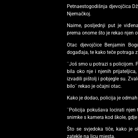
Petnaestogodišnja djevojčica Dž
Njemačkoj.
Naime, posljednji put je viđen
prema onome što je rekao njen ota
Otac djevojčice Benjamin Bog
događaja, te kako teče potraga
¨Još smo u potrazi s policijom. 
bila oko nje i njenih prijateljic
izvadili pištolj i pobjegle su. Zva
bilo¨ rekao je očajni otac.
Kako je dodao, policija je odma
¨Policija pokušava locirati njen
snimke s kamera kod škole, gdje
Što se svjedoka tiče, kako je o
zatekle na licu mjesta.