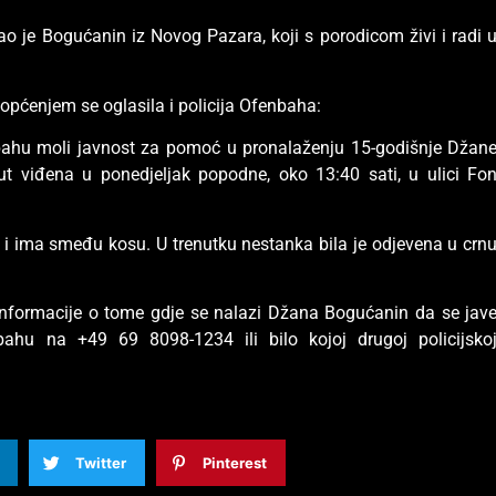
kao je Bogućanin iz Novog Pazara, koji s porodicom živi i radi 
ćenjem se oglasila i policija Ofenbaha:
enbahu moli javnost za pomoć u pronalaženju 15-godišnje Džan
put viđena u ponedjeljak popodne, oko 13:40 sati, u ulici Fo
a i ima smeđu kosu. U trenutku nestanka bila je odjevena u crn
informacije o tome gdje se nalazi Džana Bogućanin da se jav
enbahu na +49 69 8098-1234 ili bilo kojoj drugoj policijsko
Twitter
Pinterest