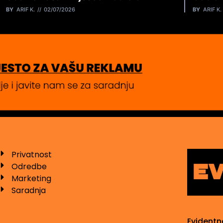
BY
ARIF K.
02/07/2026
BY
ARIF K.
Privatnost
Odredbe
Marketing
Saradnja
Evidentn