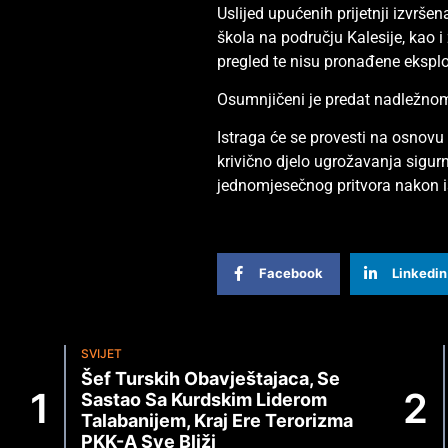
Uslijed upućenih prijetnji izvrše
škola na području Kalesije, kao i
pregled te nisu pronađene eksploz
Osumnjičeni je predat nadležnom
Istraga će se provesti na osnovu
krivično djelo ugrožavanja sigur
jednomjesečnog pritvora nakon i
Facebook
Linkedin
SVIJET
Šef Turskih Obavještajaca, Se
Sastao Sa Kurdskim Liderom
Talabanijem, Kraj Ere Terorizma
PKK-A Sve Bliži