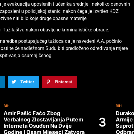
na je evakuacija uposlenih i učenika srednje i nekoliko osnovnih
 zaposleni u policijskoj stanici nakon čega je izvršen KDZ
ivne niti bilo koje druge opasne materije.
 Tužilaštvu nakon obavljene kriminalističke obrade.
 naredbe postupajućeg tužioca da je navedeni A.A. počinio
nosti te će nadležnom Sudu biti predloženo određivanje mjere
spitivanja osumnjičenog.
Twitter
Pinterest
BIH
BIH
Amir Pašić Faćo Zbog
Durako
Verbalnog Zlostavljanja Putem
Armije
Interneta Osuđen Na Dvije
Suprot
Godine I Osam Mjeseci Zatvora
Odbran