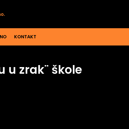
mo.
ENO
KONTAKT
u u zrak¨ škole