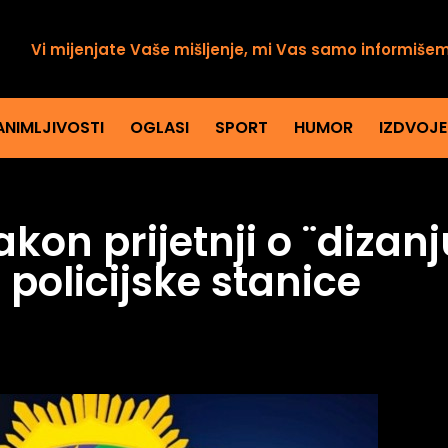
Vi mijenjate Vaše mišljenje, mi Vas samo informiše
ANIMLJIVOSTI
OGLASI
SPORT
HUMOR
IZDVOJ
on prijetnji o ¨dizanj
i policijske stanice