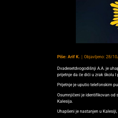
Piše:
Arif K.
｜
Objavljeno:
28/10
Dvadesetdvogodišnji A.A. je uhap
prijetnje da će dići u zrak školu I 
Prijetnje je uputio telefonskim p
Osumnjičeni je identifikovan od 
Kalesija.
Uhapšeni je nastanjen u Kalesiji