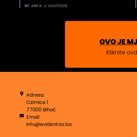
BY
ARIF K.
02/07/2026
Adresa:
Ozimice 1
77000 Bihać
Email:
info@evidentno.ba