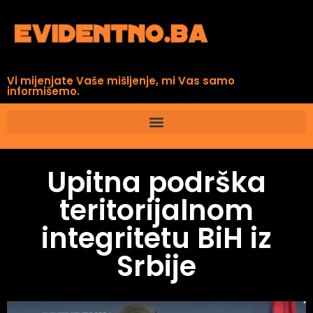
Vi mijenjate Vaše mišljenje, mi Vas samo
informišemo.
Upitna podrška
teritorijalnom
integritetu BiH iz
Srbije