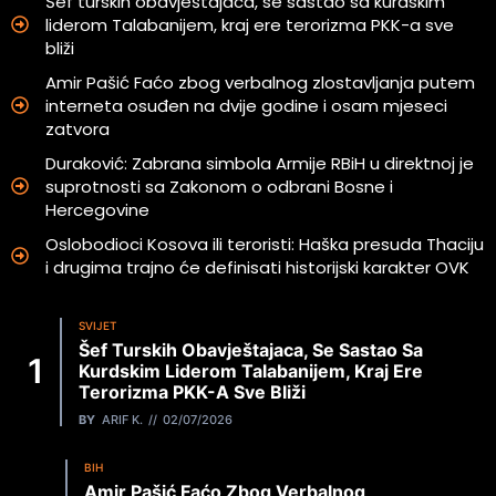
Šef turskih obavještajaca, se sastao sa kurdskim
liderom Talabanijem, kraj ere terorizma PKK-a sve
bliži
Amir Pašić Faćo zbog verbalnog zlostavljanja putem
interneta osuđen na dvije godine i osam mjeseci
zatvora
Duraković: Zabrana simbola Armije RBiH u direktnoj je
suprotnosti sa Zakonom o odbrani Bosne i
Hercegovine
Oslobodioci Kosova ili teroristi: Haška presuda Thaciju
i drugima trajno će definisati historijski karakter OVK
SVIJET
Šef Turskih Obavještajaca, Se Sastao Sa
Kurdskim Liderom Talabanijem, Kraj Ere
Terorizma PKK-A Sve Bliži
BY
ARIF K.
02/07/2026
BIH
Amir Pašić Faćo Zbog Verbalnog