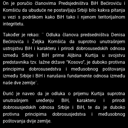
On je poručio članovima Predsjedništva BiH Bećiroviću i
Komšiću da ubuduće ne postavljaju Srbiji bilo kakva pitanja
u vezi s podrškom kako BiH tako i njenom teritorijalnom
integritetu.
Također je rekao: ¨ Odluka članova predsedništva Denisa
Bećirovića i Željka Komšića da suprotno unutrašnjem
ustrojstvu BiH i karakteru i prirodi dobrosusedskih odnosa
između Srbije i BiH prime Aljbina Kurtija u svojstvu
predstavnika tzv. lažne države “Kosovo”, je duboko protivna
principima dobrosusedstva i međusobnog poštovanja
između Srbije i BiH i narušava fundamente odnosa između
naše dve zemlje¨.
Đurić je naveo da je odluka o prijemu Kurtija suprotna
unutrašnjem uređenju BiH, karakteru i prirodi
dobrosusjedskih odnosa Srbije i BiH, te da je duboko
protivna principima dobrosusjedstva i međusobnog
poštovanja dvije zemlje.