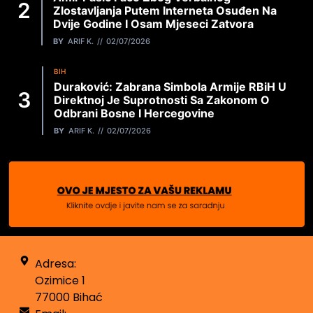
Zlostavljanja Putem Interneta Osuđen Na
Dvije Godine I Osam Mjeseci Zatvora
BY
ARIF K.
02/07/2026
BIH
Duraković: Zabrana Simbola Armije RBiH U
Direktnoj Je Suprotnosti Sa Zakonom O
Odbrani Bosne I Hercegovine
BY
ARIF K.
02/07/2026
Adresa:
Ozimice 1
77000 Bihać