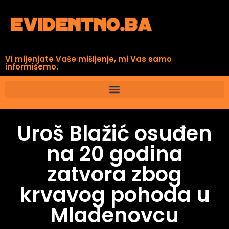
Vi mijenjate Vaše mišljenje, mi Vas samo
informišemo.
Uroš Blažić osuđen
na 20 godina
zatvora zbog
krvavog pohoda u
Mladenovcu