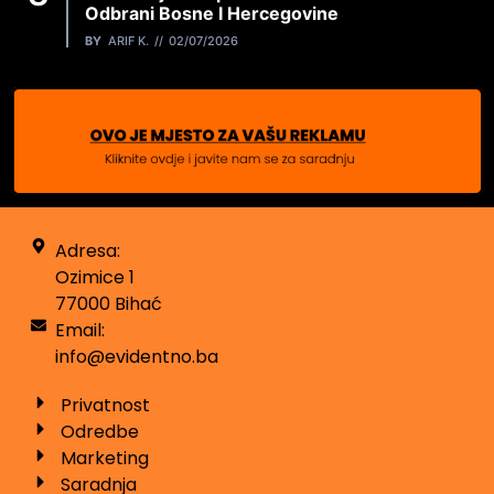
Odbrani Bosne I Hercegovine
BY
ARIF K.
02/07/2026
Adresa:
Ozimice 1
77000 Bihać
Email:
info@evidentno.ba
Privatnost
Odredbe
Marketing
Saradnja