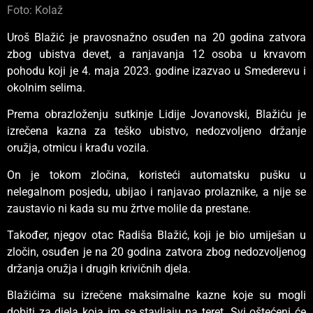
Foto: Kolaž
Uroš Blažić je pravosnažno osuđen na 20 godina zatvora
zbog ubistva devet, a ranjavanja 12 osoba u krvavom
pohodu koji je 4. maja 2023. godine izazvao u Smederevu i
okolnim selima.
Prema obrazloženju sutkinje Lidije Jovanovski, Blažiću je
izrečena kazna za teško ubistvo, nedozvoljeno držanje
oružja, otmicu i krađu vozila.
On je tokom zločina, koristeći automatsku pušku u
nelegalnom posjedu, ubijao i ranjavao prolaznike, a nije se
zaustavio ni kada su mu žrtve molile da prestane.
Također, njegov otac Radiša Blažić, koji je bio umiješan u
zločin, osuđen je na 20 godina zatvora zbog nedozvoljenog
držanja oružja i drugih krivičnih djela.
Blažićima su izrečene maksimalne kazne koje su mogli
dobiti za djela koja im se stavljaju na teret. Svi oštećeni će