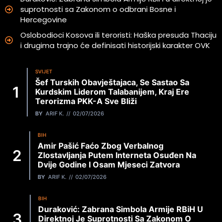
suprotnosti sa Zakonom o odbrani Bosne i
Hercegovine
Oslobodioci Kosova ili teroristi: Haška presuda Thaciju
i drugima trajno će definisati historijski karakter OVK
SVIJET
Šef Turskih Obavještajaca, Se Sastao Sa
Kurdskim Liderom Talabanijem, Kraj Ere
Terorizma PKK-A Sve Bliži
BY
ARIF K.
02/07/2026
BIH
Amir Pašić Faćo Zbog Verbalnog
Zlostavljanja Putem Interneta Osuđen Na
Dvije Godine I Osam Mjeseci Zatvora
BY
ARIF K.
02/07/2026
BIH
Duraković: Zabrana Simbola Armije RBiH U
Direktnoj Je Suprotnosti Sa Zakonom O