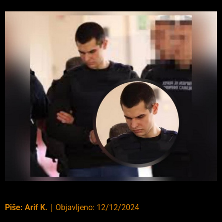
Piše:
Arif K.
｜
Objavljeno:
12/12/2024