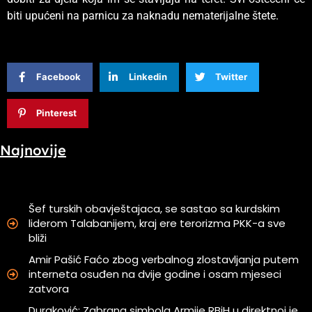
biti upućeni na parnicu za naknadu nematerijalne štete.
Facebook
Linkedin
Twitter
Pinterest
Najnovije
Šef turskih obavještajaca, se sastao sa kurdskim
liderom Talabanijem, kraj ere terorizma PKK-a sve
bliži
Amir Pašić Faćo zbog verbalnog zlostavljanja putem
interneta osuđen na dvije godine i osam mjeseci
zatvora
Duraković: Zabrana simbola Armije RBiH u direktnoj je