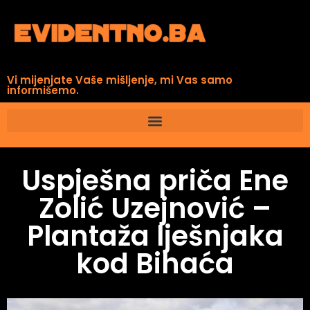
Vi mijenjate Vaše mišljenje, mi Vas samo
informišemo.
Uspješna priča Ene
Zolić Uzejnović –
Plantaža lješnjaka
kod Bihaća