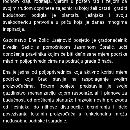
rodnom kraju roditelja, vjerom u pošten rad i željom da
svojim trudom doprinese zajednici u kojoj želi ostati i graditi
budućnost, podigla je plantažu lješnjaka i svoju
svakodnevicu pretvorila u priču koja je danas mnogima
inspiracija.
Gazdinstvo Ene Zolić Uzejnović posjetio je gradonačelnik
Elvedin Sedić s pomoćnicom Jasminom Ćoralić, uoči
donošenja pravilnika kojim će biti definisane mjere podrške
mladim poljoprivrednicima na području grada Bihaća.
Ena je jedna od poljoprivrednica koja aktivno koristi mjere
podrške koje Grad stavlja na raspolaganje svojim
proizvođačima. Tokom posjete predstavila je svoje
gazdinstvo, mehanizaciju kojom raspolaže, ali i planove za
budućnost, od proširenja plantaže i razvoja novih proizvoda
od lješnjaka, do njihove distribucije, brendiranja i ideje
povezivanja lokalnih proizvođača u funkcionalnu mrežu
međusobne podrške i suradnje.