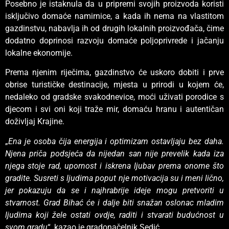
Posebno je istaknula da u pripremi svojih proizvoda koristi
isključivo domaće namirnice, a kada ih nema na vlastitom
gazdinstvu, nabavlja ih od drugih lokalnih proizvođača, čime
dodatno doprinosi razvoju domaće poljoprivrede i jačanju
lokalne ekonomije.
Prema njenim riječima, gazdinstvo će uskoro dobiti i prve
obrise turističke destinacije, mjesta u prirodi u kojem će,
nedaleko od gradske svakodnevice, moći uživati porodice s
djecom i svi oni koji traže mir, domaću hranu i autentičan
doživljaj Krajine.
„
Ena je osoba čija energija i optimizam ostavljaju bez daha.
Njena priča podsjeća da nijedan san nije prevelik kada iza
njega stoje rad, upornost i iskrena ljubav prema onome što
gradite. Susreti s ljudima poput nje motivacija su i meni lično,
jer pokazuju da se i najhrabrije ideje mogu pretvoriti u
stvarnost. Grad Bihać će i dalje biti snažan oslonac mladim
ljudima koji žele ostati ovdje, raditi i stvarati budućnost u
svom gradu
“, kazao je gradonačelnik Sedić.