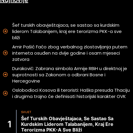
Šef turskih obavještajaca, se sastao sa kurdskim
liderom Talabanijem, kraj ere terorizma PKK-a sve
bliži
Amir Pašić Faćo zbog verbalnog zlostavljanja putem
interneta osuđen na dvije godine i osam mjeseci
zatvora
Duraković: Zabrana simbola Armije RBiH u direktnoj je
suprotnosti sa Zakonom o odbrani Bosne i
Hercegovine
Oslobodioci Kosova ili teroristi: Haška presuda Thaciju
i drugima trajno će definisati historijski karakter OVK
SVIJET
Šef Turskih Obavještajaca, Se Sastao Sa
Kurdskim Liderom Talabanijem, Kraj Ere
Terorizma PKK-A Sve Bliži