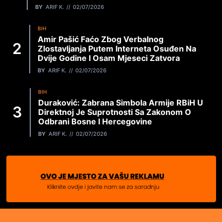
BY
ARIF K.
02/07/2026
BIH
Amir Pašić Faćo Zbog Verbalnog
Zlostavljanja Putem Interneta Osuđen Na
Dvije Godine I Osam Mjeseci Zatvora
BY
ARIF K.
02/07/2026
BIH
Duraković: Zabrana Simbola Armije RBiH U
Direktnoj Je Suprotnosti Sa Zakonom O
Odbrani Bosne I Hercegovine
BY
ARIF K.
02/07/2026