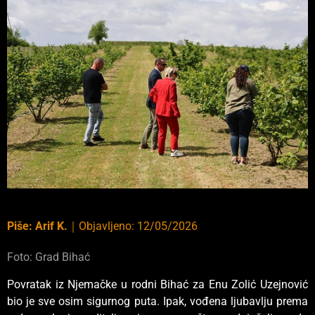
Piše:
Arif K.
｜
Objavljeno:
12/05/2026
Foto: Grad Bihać
Povratak iz Njemačke u rodni Bihać za Enu Zolić Uzejnović
bio je sve osim sigurnog puta. Ipak, vođena ljubavlju prema