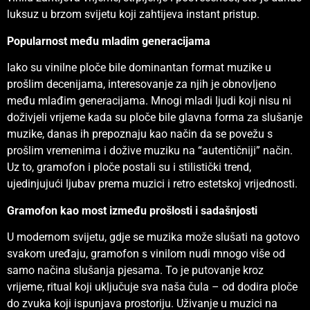
luksuz u brzom svijetu koji zahtijeva instant pristup.
Popularnost među mladim generacijama
Iako su vinilne ploče bile dominantan format muzike u
prošlim decenijama, interesovanje za njih je obnovljeno
među mlađim generacijama. Mnogi mladi ljudi koji nisu ni
doživjeli vrijeme kada su ploče bile glavna forma za slušanje
muzike, danas ih prepoznaju kao način da se povežu s
prošlim vremenima i dožive muziku na “autentičniji” način.
Uz to, gramofon i ploče postali su i stilistički trend,
ujedinjujući ljubav prema muzici i retro estetskoj vrijednosti.
Gramofon kao most između prošlosti i sadašnjosti
U modernom svijetu, gdje se muzika može slušati na gotovo
svakom uređaju, gramofon s vinilom nudi mnogo više od
samo načina slušanja pjesama. To je putovanje kroz
vrijeme, ritual koji uključuje sva naša čula – od dodira ploče
do zvuka koji ispunjava prostoriju. Uživanje u muzici na