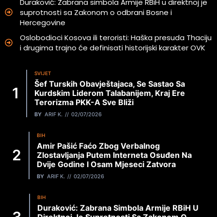
Duraković: Zabrana simbola Armije RBiH u direktnoj je
suprotnosti sa Zakonom o odbrani Bosne i
Hercegovine
Oslobodioci Kosova ili teroristi: Haška presuda Thaciju
i drugima trajno će definisati historijski karakter OVK
SVIJET
Šef Turskih Obavještajaca, Se Sastao Sa
Kurdskim Liderom Talabanijem, Kraj Ere
Terorizma PKK-A Sve Bliži
BY
ARIF K.
02/07/2026
BIH
Amir Pašić Faćo Zbog Verbalnog
Zlostavljanja Putem Interneta Osuđen Na
Dvije Godine I Osam Mjeseci Zatvora
BY
ARIF K.
02/07/2026
BIH
Duraković: Zabrana Simbola Armije RBiH U
Direktnoj Je Suprotnosti Sa Zakonom O