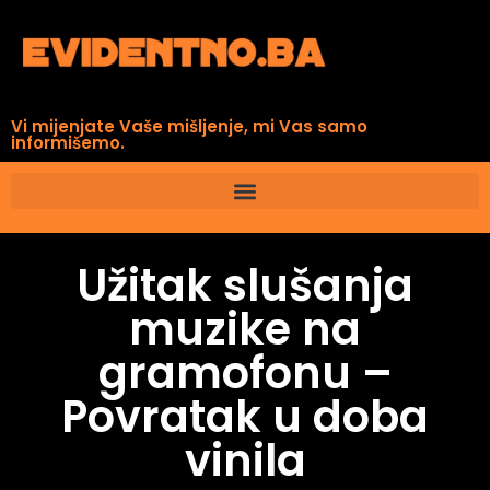
Vi mijenjate Vaše mišljenje, mi Vas samo
informišemo.
Užitak slušanja
muzike na
gramofonu –
Povratak u doba
vinila