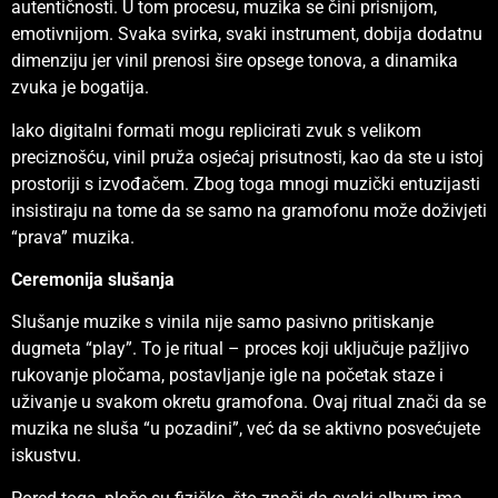
autentičnosti. U tom procesu, muzika se čini prisnijom,
emotivnijom. Svaka svirka, svaki instrument, dobija dodatnu
dimenziju jer vinil prenosi šire opsege tonova, a dinamika
zvuka je bogatija.
Iako digitalni formati mogu replicirati zvuk s velikom
preciznošću, vinil pruža osjećaj prisutnosti, kao da ste u istoj
prostoriji s izvođačem. Zbog toga mnogi muzički entuzijasti
insistiraju na tome da se samo na gramofonu može doživjeti
“prava” muzika.
Ceremonija slušanja
Slušanje muzike s vinila nije samo pasivno pritiskanje
dugmeta “play”. To je ritual – proces koji uključuje pažljivo
rukovanje pločama, postavljanje igle na početak staze i
uživanje u svakom okretu gramofona. Ovaj ritual znači da se
muzika ne sluša “u pozadini”, već da se aktivno posvećujete
iskustvu.