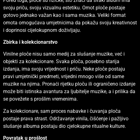
Pored toga, ploče su fizičke, što znači da svaki album ima
svoju priču, svoju vizualnu estetiku. Omot ploče postaje
gotovo jednako važan kao i sama muzika. Veliki format
omota omogućava umjetnicima da pokažu svoju kreativnost
i doprinosi cijelokupnom doživljaju.
Zbirka i kolekcionarstvo
Vinilne ploče nisu samo medij za slušanje muzike, već i
objekti za kolekcionare. Svaka ploča, posebno starija
izdanja, ima svoju vrijednost i priču. Neke ploče postaju
pravi umjetnički predmeti, vrijedni mnogo više od same
muzike na njima. Pronaći rijetku ploču ili ograničeno izdanje
može biti istinska avantura za ljubitelje muzike, a i prilika da
se povežete s prošlim vremenima.
Za kolekcionare, sam proces nabavke i čuvanja ploča
postaje prava strast. Održavanje vinila, čišćenje i pažljivo
slušanje albuma postaju dio cjelokupne ritualne kulture.
Povratak u prošlost