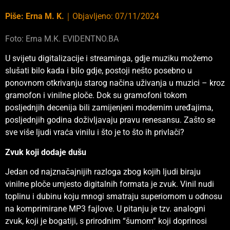
Piše:
Erna M. K.
｜
Objavljeno:
07/11/2024
Foto: Erna M.K. EVIDENTNO.BA
U svijetu digitalizacije i streaminga, gdje muziku možemo
slušati bilo kada i bilo gdje, postoji nešto posebno u
ponovnom otkrivanju starog načina uživanja u muzici – kroz
gramofon i vinilne ploče. Dok su gramofoni tokom
posljednjih decenija bili zamijenjeni modernim uređajima,
posljednjih godina doživljavaju pravu renesansu. Zašto se
sve više ljudi vraća vinilu i što je to što ih privlači?
Zvuk koji dodaje dušu
Jedan od najznačajnijih razloga zbog kojih ljudi biraju
vinilne ploče umjesto digitalnih formata je zvuk. Vinil nudi
toplinu i dubinu koju mnogi smatraju superiornom u odnosu
na komprimirane MP3 fajlove. U pitanju je tzv. analogni
zvuk, koji je bogatiji, s prirodnim “šumom” koji doprinosi