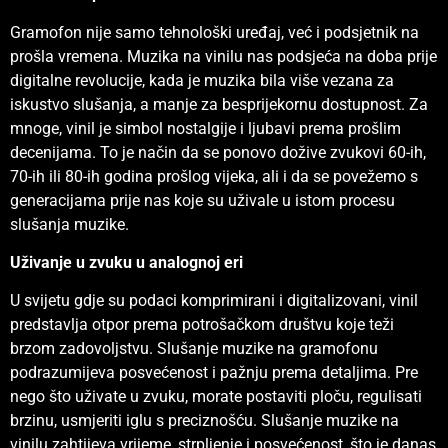
Gramofon nije samo tehnološki uređaj, već i podsjetnik na
prošla vremena. Muzika na vinilu nas podsjeća na doba prije
digitalne revolucije, kada je muzika bila više vezana za
iskustvo slušanja, a manje za besprijekornu dostupnost. Za
mnoge, vinil je simbol nostalgije i ljubavi prema prošlim
decenijama. To je način da se ponovo dožive zvukovi 60-ih,
70-ih ili 80-ih godina prošlog vijeka, ali i da se povežemo s
generacijama prije nas koje su uživale u istom procesu
slušanja muzike.
Uživanje u zvuku u analognoj eri
U svijetu gdje su podaci komprimirani i digitalizovani, vinil
predstavlja otpor prema potrošačkom društvu koje teži
brzom zadovoljstvu. Slušanje muzike na gramofonu
podrazumijeva posvećenost i pažnju prema detaljima. Pre
nego što uživate u zvuku, morate postaviti ploču, regulisati
brzinu, usmjeriti iglu s preciznošću. Slušanje muzike na
vinilu zahtijeva vrijeme, strpljenje i posvećenost, što je danas