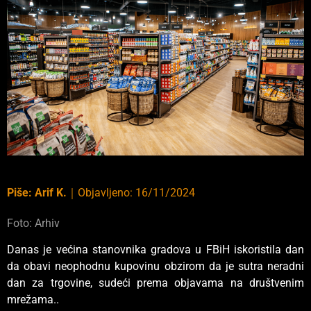
Piše:
Arif K.
｜
Objavljeno:
16/11/2024
Foto: Arhiv
Danas je većina stanovnika gradova u FBiH iskoristila dan
da obavi neophodnu kupovinu obzirom da je sutra neradni
dan za trgovine, sudeći prema objavama na društvenim
mrežama..