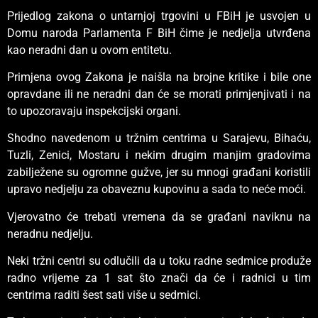
Prijedlog zakona o untarnjoj trgovini u FBiH je usvojen u
Domu naroda Parlamenta F BiH čime je nedjelja utvrđena
kao neradni dan u ovom entitetu.
Primjena ovog Zakona je naišla na brojne kritike i bile one
opravdane ili ne neradni dan će se morati primjenjivati i na
to upozoravaju inspekcijski organi.
Shodno navedenom u tržnim centrima u Sarajevu, Bihaću,
Tuzli, Zenici, Mostaru i nekim drugim manjim gradovima
zabilježene su ogromne gužve, jer su mnogi građani koristili
upravo nedjelju za obaveznu kupovinu a sada to neće moći.
Vjerovatno će trebati vremena da se građani naviknu na
neradnu nedjelju.
Neki tržni centri su odlučili da u toku radne sedmice produže
radno vrijeme za 1 sat što znači da će i radnici u tim
centrima raditi šest sati više u sedmici.