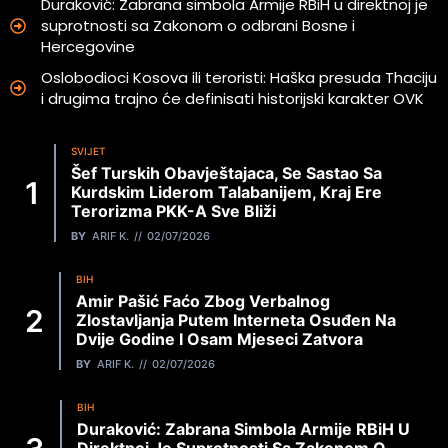
Duraković: Zabrana simbola Armije RBiH u direktnoj je
suprotnosti sa Zakonom o odbrani Bosne i
Hercegovine
Oslobodioci Kosova ili teroristi: Haška presuda Thaciju
i drugima trajno će definisati historijski karakter OVK
SVIJET
Šef Turskih Obavještajaca, Se Sastao Sa
Kurdskim Liderom Talabanijem, Kraj Ere
Terorizma PKK-A Sve Bliži
BY
ARIF K.
02/07/2026
BIH
Amir Pašić Faćo Zbog Verbalnog
Zlostavljanja Putem Interneta Osuđen Na
Dvije Godine I Osam Mjeseci Zatvora
BY
ARIF K.
02/07/2026
BIH
Duraković: Zabrana Simbola Armije RBiH U