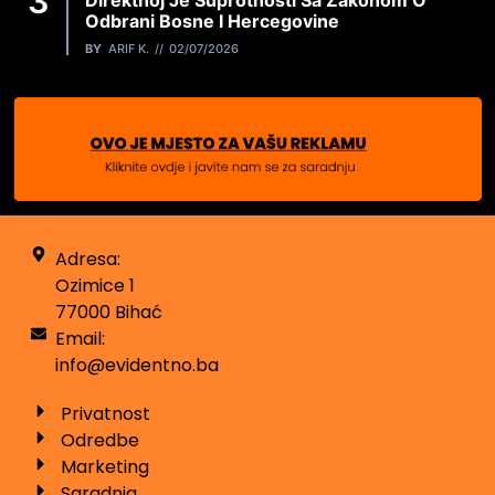
Direktnoj Je Suprotnosti Sa Zakonom O
Odbrani Bosne I Hercegovine
BY
ARIF K.
02/07/2026
Adresa:
Ozimice 1
77000 Bihać
Email:
info@evidentno.ba
Privatnost
Odredbe
Marketing
Saradnja