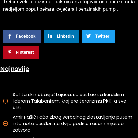
Treba uzeti u obzir da ipak nisu svi trgovci oslobođeni rada
nedjeljom poput pekara, cvjećara i benzinskih pumpi.
Facebook
Linkedin
Twitter
Pinterest
Najnovije
Šef turskih obavještajaca, se sastao sa kurdskim
liderom Talabanijem, kraj ere terorizma PKK-a sve
bliži
Amir Pašić Faćo zbog verbalnog zlostavljanja putem
interneta osuđen na dvije godine i osam mjeseci
zatvora