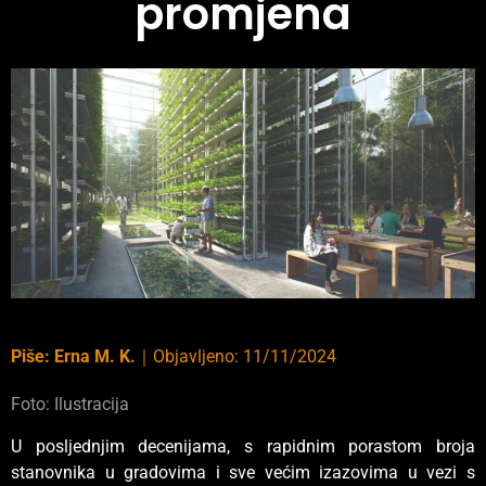
promjena
Piše:
Erna M. K.
｜
Objavljeno:
11/11/2024
Foto: Ilustracija
U posljednjim decenijama, s rapidnim porastom broja
stanovnika u gradovima i sve većim izazovima u vezi s