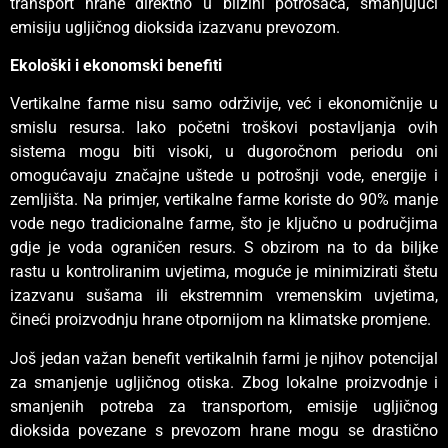
transport hrane direktno u blizini potrošača, smanjujući
emisiju ugljičnog dioksida izazvanu prevozom.
Ekološki i ekonomski benefiti
Vertikalne farme nisu samo održivije, već i ekonomičnije u
smislu resursa. Iako početni troškovi postavljanja ovih
sistema mogu biti visoki, u dugoročnom periodu oni
omogućavaju značajne uštede u potrošnji vode, energije i
zemljišta. Na primjer, vertikalne farme koriste do 90% manje
vode nego tradicionalne farme, što je ključno u područjima
gdje je voda ograničen resurs. S obzirom na to da biljke
rastu u kontroliranim uvjetima, moguće je minimizirati štetu
izazvanu sušama ili ekstremnim vremenskim uvjetima,
čineći proizvodnju hrane otpornijom na klimatske promjene.
Još jedan važan benefit vertikalnih farmi je njihov potencijal
za smanjenje ugljičnog otiska. Zbog lokalne proizvodnje i
smanjenih potreba za transportom, emisije ugljičnog
dioksida povezane s prevozom hrane mogu se drastično