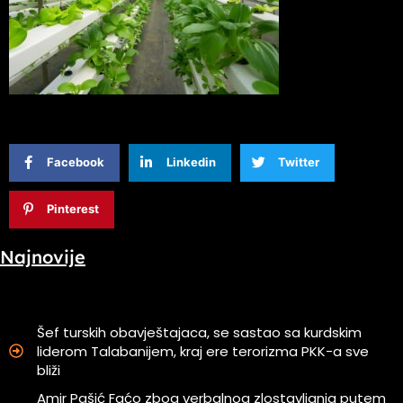
Facebook
Linkedin
Twitter
Pinterest
Najnovije
Šef turskih obavještajaca, se sastao sa kurdskim
liderom Talabanijem, kraj ere terorizma PKK-a sve
bliži
Amir Pašić Faćo zbog verbalnog zlostavljanja putem