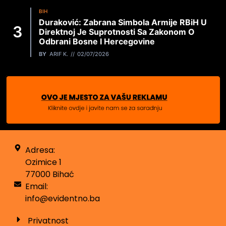
BIH
Duraković: Zabrana Simbola Armije RBiH U
Direktnoj Je Suprotnosti Sa Zakonom O
Odbrani Bosne I Hercegovine
BY
ARIF K.
02/07/2026
Adresa:
Ozimice 1
77000 Bihać
Email:
info@evidentno.ba
Privatnost