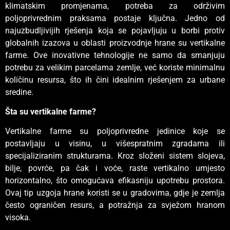
klimatskim promjenama, potreba za održivim
poljoprivrednim praksama postaje ključna. Jedno od
najuzbudljivijih rješenja koja se pojavljuju u borbi protiv
globalnih izazova u oblasti proizvodnje hrane su vertikalne
farme. Ove inovativne tehnologije ne samo da smanjuju
potrebu za velikim parcelama zemlje, već koriste minimalnu
količinu resursa, što ih čini idealnim rješenjem za urbane
sredine.
Šta su vertikalne farme?
Vertikalne farme su poljoprivredne jedinice koje se
postavljaju u visinu, u višespratnim zgradama ili
specijaliziranim strukturama. Kroz složeni sistem slojeva,
bilje, povrće, pa čak i voće, raste vertikalno umjesto
horizontalno, što omogućava efikasniju upotrebu prostora.
Ovaj tip uzgoja hrane koristi se u gradovima, gdje je zemlja
često ograničen resurs, a potražnja za svježom hranom
visoka.