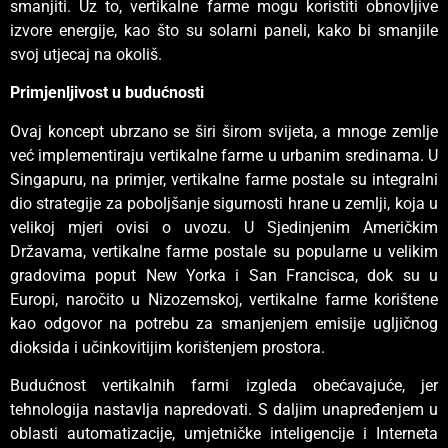
smanjiti. Uz to, vertikalne farme mogu koristiti obnovljive
izvore energije, kao što su solarni paneli, kako bi smanjile
svoj utjecaj na okoliš.
Primjenljivost u budućnosti
Ovaj koncept ubrzano se širi širom svijeta, a mnoge zemlje
već implementiraju vertikalne farme u urbanim sredinama. U
Singapuru, na primjer, vertikalne farme postale su integralni
dio strategije za poboljšanje sigurnosti hrane u zemlji, koja u
velikoj mjeri ovisi o uvozu. U Sjedinjenim Američkim
Državama, vertikalne farme postale su popularne u velikim
gradovima poput New Yorka i San Francisca, dok su u
Europi, naročito u Nizozemskoj, vertikalne farme korištene
kao odgovor na potrebu za smanjenjem emisije ugljičnog
dioksida i učinkovitijim korištenjem prostora.
Budućnost vertikalnih farmi izgleda obećavajuće, jer
tehnologija nastavlja napredovati. S daljim unapređenjem u
oblasti automatizacije, umjetničke inteligencije i Interneta