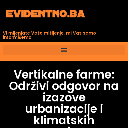
Vi mijenjate Vaše mišljenje, mi Vas samo
informišemo.
Vertikalne farme:
Održivi odgovor na
izazove
urbanizacije i
klimatskih