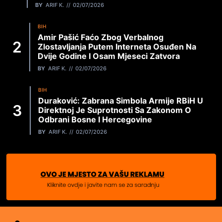
BY
ARIF K.
02/07/2026
BIH
Amir Pašić Faćo Zbog Verbalnog
Zlostavljanja Putem Interneta Osuđen Na
Dvije Godine I Osam Mjeseci Zatvora
BY
ARIF K.
02/07/2026
BIH
Duraković: Zabrana Simbola Armije RBiH U
Direktnoj Je Suprotnosti Sa Zakonom O
Odbrani Bosne I Hercegovine
BY
ARIF K.
02/07/2026