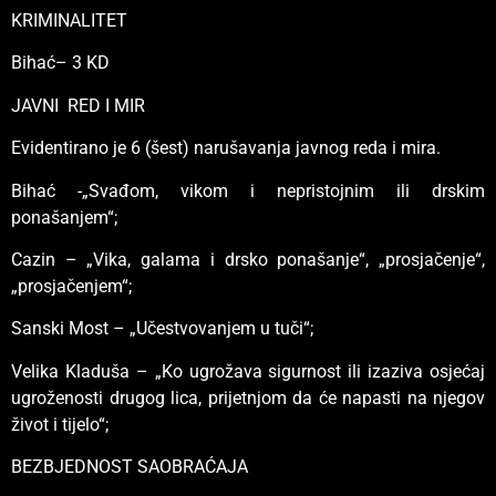
KRIMINALITET
Bihać– 3 KD
JAVNI RED I MIR
Evidentirano je 6 (šest) narušavanja javnog reda i mira.
Bihać -„Svađom, vikom i nepristojnim ili drskim
ponašanjem“;
Cazin – „Vika, galama i drsko ponašanje“, „prosjačenje“,
„prosjačenjem“;
Sanski Most – „Učestvovanjem u tuči“;
Velika Kladuša – „Ko ugrožava sigurnost ili izaziva osjećaj
ugroženosti drugog lica, prijetnjom da će napasti na njegov
život i tijelo“;
BEZBJEDNOST SAOBRAĆAJA