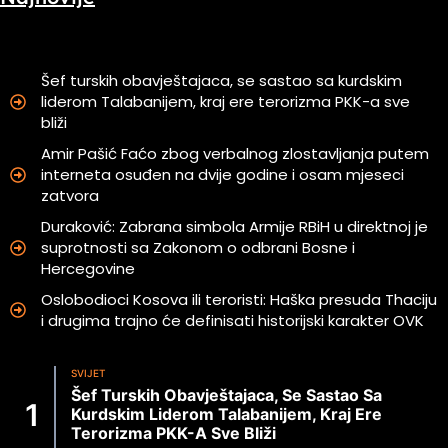
Šef turskih obavještajaca, se sastao sa kurdskim
liderom Talabanijem, kraj ere terorizma PKK-a sve
bliži
Amir Pašić Faćo zbog verbalnog zlostavljanja putem
interneta osuđen na dvije godine i osam mjeseci
zatvora
Duraković: Zabrana simbola Armije RBiH u direktnoj je
suprotnosti sa Zakonom o odbrani Bosne i
Hercegovine
Oslobodioci Kosova ili teroristi: Haška presuda Thaciju
i drugima trajno će definisati historijski karakter OVK
SVIJET
Šef Turskih Obavještajaca, Se Sastao Sa
Kurdskim Liderom Talabanijem, Kraj Ere
Terorizma PKK-A Sve Bliži