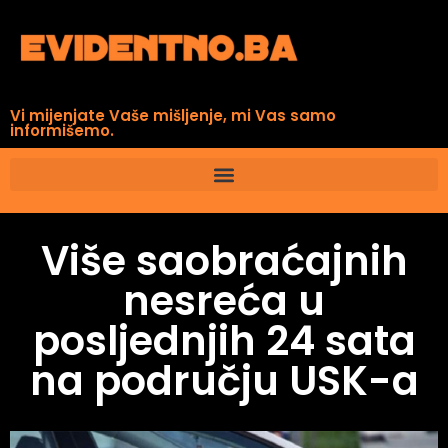
Vi mijenjate Vaše mišljenje, mi Vas samo
informišemo.
Više saobraćajnih
nesreća u
posljednjih 24 sata
na području USK-a