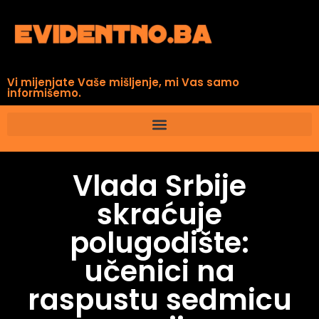
Vi mijenjate Vaše mišljenje, mi Vas samo
informišemo.
Vlada Srbije
skraćuje
polugodište:
učenici na
raspustu sedmicu