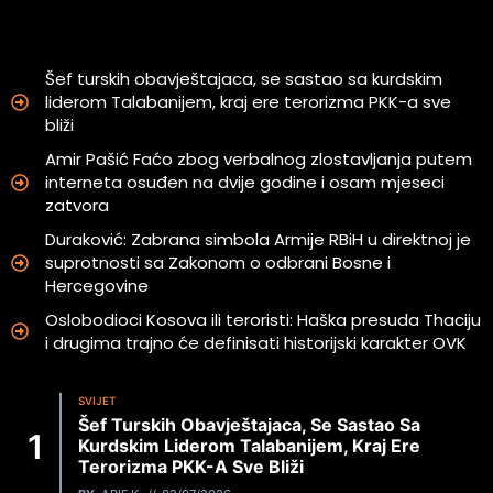
Šef turskih obavještajaca, se sastao sa kurdskim
liderom Talabanijem, kraj ere terorizma PKK-a sve
bliži
Amir Pašić Faćo zbog verbalnog zlostavljanja putem
interneta osuđen na dvije godine i osam mjeseci
zatvora
Duraković: Zabrana simbola Armije RBiH u direktnoj je
suprotnosti sa Zakonom o odbrani Bosne i
Hercegovine
Oslobodioci Kosova ili teroristi: Haška presuda Thaciju
i drugima trajno će definisati historijski karakter OVK
SVIJET
Šef Turskih Obavještajaca, Se Sastao Sa
Kurdskim Liderom Talabanijem, Kraj Ere
Terorizma PKK-A Sve Bliži