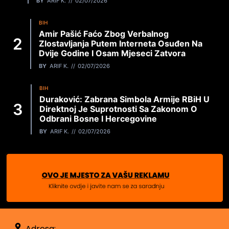
BY
ARIF K.
02/07/2026
BIH
Amir Pašić Faćo Zbog Verbalnog
Zlostavljanja Putem Interneta Osuđen Na
Dvije Godine I Osam Mjeseci Zatvora
BY
ARIF K.
02/07/2026
BIH
Duraković: Zabrana Simbola Armije RBiH U
Direktnoj Je Suprotnosti Sa Zakonom O
Odbrani Bosne I Hercegovine
BY
ARIF K.
02/07/2026
Adresa: