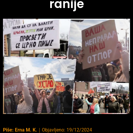
ranije
Piše:
Erna M. K.
｜
Objavljeno:
19/12/2024