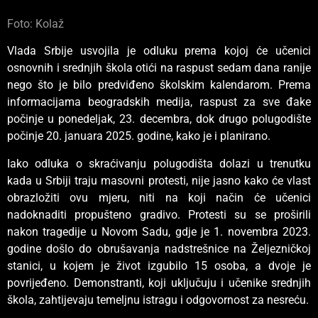
Foto: Kolaž
Vlada Srbije usvojila je odluku prema kojoj će učenici
osnovnih i srednjih škola otići na raspust sedam dana ranije
nego što je bilo predviđeno školskim kalendarom. Prema
informacijama beogradskih medija, raspust za sve đake
počinje u ponedeljak, 23. decembra, dok drugo polugodište
počinje 20. januara 2025. godine, kako je i planirano.
Iako odluka o skraćivanju polugodišta dolazi u trenutku
kada u Srbiji traju masovni protesti, nije jasno kako će vlast
obrazložiti ovu mjeru, niti na koji način će učenici
nadoknaditi propušteno gradivo. Protesti su se proširili
nakon tragedije u Novom Sadu, gdje je 1. novembra 2023.
godine došlo do obrušavanja nadstrešnice na Željezničkoj
stanici, u kojem je život izgubilo 15 osoba, a dvoje je
povrijeđeno. Demonstranti, koji uključuju i učenike srednjih
škola, zahtijevaju temeljnu istragu i odgovornost za nesreću.