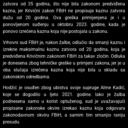
zatvora od 35 godina, što nije bila zakonom predviđena
kazna, jer Krivični zakon FBiH ne propisuje kaznu zatvora
dužu od 20 godina. Ova greška primijenjena je i u
ponovljenom suđenju u oktobru 2023. godine, kada je
ponovo izrečena kazna koja nije postojala u zakonu.
Vrhovni sud FBiH je, nakon žalbe, odlučio da smanji kaznu i
izrekne maksimalnu kaznu zatvora od 20 godina, koja je
predviđena Krivičnim zakonom FBiH za takav zločin. Odluka
je donesena zbog tehničke greške u primjeni zakona, jer je u
oba slučaja izrečena kazna koja nije bila u skladu sa
zakonskim odredbama.
Hodžić je osuđen zbog ubistva svoje supruge Alme Kadić,
koje se dogodilo u ljeto 2021. godine. Iako je žalba
podnesena samo u korist optuženog, sud je uvažavajući
propisane zakonske okvire izrekao kaznu koja odgovara
zakonodavnom okviru FBiH, a samim tim smanjio raniju
presudu.