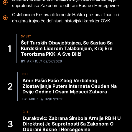
suprotnosti sa Zakonom o odbrani Bosne i Hercegovine
Oslobodioci Kosova ili teroristi: Haška presuda Thaciju i
drugima trajno će definisati historijski karakter OVK
SVIJET
Šef Turskih Obavještajaca, Se Sastao Sa
Kurdskim Liderom Talabanijem, Kraj Ere
Terorizma PKK-A Sve Bliži
BY
ARIF K.
02/07/2026
BIH
Amir Pašić Faćo Zbog Verbalnog
Zlostavljanja Putem Interneta Osuđen Na
Dvije Godine I Osam Mjeseci Zatvora
BY
ARIF K.
02/07/2026
BIH
Duraković: Zabrana Simbola Armije RBiH U
Direktnoj Je Suprotnosti Sa Zakonom O
Odbrani Bosne I Hercegovine