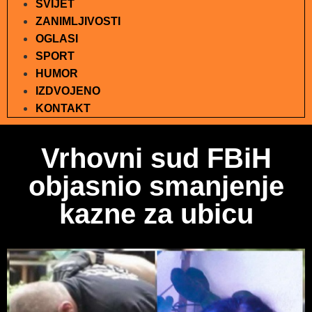
SVIJET
ZANIMLJIVOSTI
OGLASI
SPORT
HUMOR
IZDVOJENO
KONTAKT
Vrhovni sud FBiH
objasnio smanjenje
kazne za ubicu