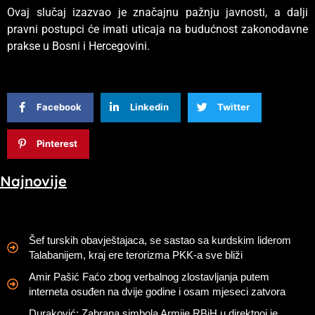
Ovaj slučaj izazvao je značajnu pažnju javnosti, a dalji
pravni postupci će imati uticaja na budućnost zakonodavne
prakse u Bosni i Hercegovini.
Facebook
Linkedin
Twitter
Pinterest
Najnovije
Šef turskih obavještajaca, se sastao sa kurdskim liderom
Talabanijem, kraj ere terorizma PKK-a sve bliži
Amir Pašić Faćo zbog verbalnog zlostavljanja putem
interneta osuđen na dvije godine i osam mjeseci zatvora
Duraković: Zabrana simbola Armije RBiH u direktnoj je