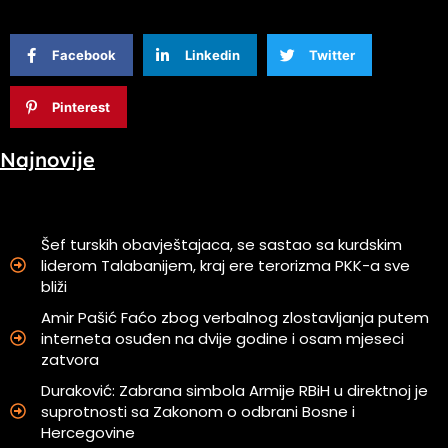
Facebook
Linkedin
Twitter
Pinterest
Najnovije
Šef turskih obavještajaca, se sastao sa kurdskim
liderom Talabanijem, kraj ere terorizma PKK-a sve
bliži
Amir Pašić Faćo zbog verbalnog zlostavljanja putem
interneta osuđen na dvije godine i osam mjeseci
zatvora
Duraković: Zabrana simbola Armije RBiH u direktnoj je
suprotnosti sa Zakonom o odbrani Bosne i
Hercegovine