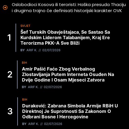
Oslobodioci Kosova ili teroristi: Haška presuda Thaciju
i drugima trajno će definisati historijski karakter OVK
SVIJET
Šef Turskih Obavještajaca, Se Sastao Sa
Kurdskim Liderom Talabanijem, Kraj Ere
Terorizma PKK-A Sve Bliži
BY
ARIF K.
02/07/2026
BIH
Amir Pašić Faćo Zbog Verbalnog
Zlostavljanja Putem Interneta Osuđen Na
Dvije Godine I Osam Mjeseci Zatvora
BY
ARIF K.
02/07/2026
BIH
Duraković: Zabrana Simbola Armije RBiH U
Direktnoj Je Suprotnosti Sa Zakonom O
Odbrani Bosne I Hercegovine
BY
ARIF K.
02/07/2026