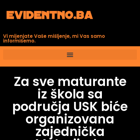
Vi mijenjate Vaše mišljenje, mi Vas samo
informišemo.
Za sve maturante
iz škola sa
područja USK biće
organizovana
zajednička