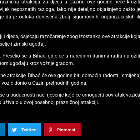
praznična atrakcija za djecu u Cazinu ove godine neće kružit
uvijek nepoznatih razloga. Iako nije detaljno objašnjeno zašto j
e da je odluka donesena zbog sigurnosnih, organizacijskih il
i i djeca, osjećaju razočarenje zbog izostanka ove atrakcije koj
selje i zimski ugođaj.
. Preselio se u Bihać, gdje će u narednim danima raditi i pružit
ičnom ugođaju kroz vožnje gradom.
ene atrakcije, Bihać će ove godine biti domaćin radosti i smijeha
je vozić donio u Cazin prethodnih godina.
se u budućnosti naći rješenje koje će omogućiti povratak vozić
 uživalo u ovoj posebnoj prazničnoj atrakciji.
Twitter
Pinterest