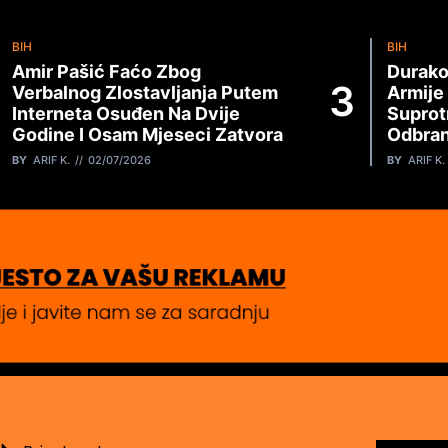
BIH
BIH
Amir Pašić Faćo Zbog
Durako
Verbalnog Zlostavljanja Putem
Armije
Interneta Osuđen Na Dvije
Suprot
Godine I Osam Mjeseci Zatvora
Odbran
BY
ARIF K.
02/07/2026
BY
ARIF K.