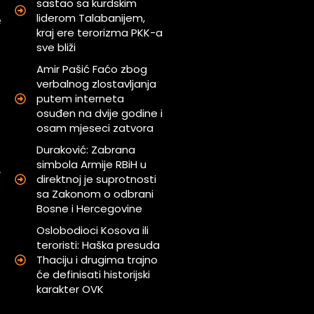
sastao sa kurdskim
i
liderom Talabanijem,
e
kraj ere terorizma PKK-a
i
sve bliži
Amir Pašić Faćo zbog
a
verbalnog zlostavljanja
putem interneta
osuđen na dvije godine i
i
osam mjeseci zatvora
Duraković: Zabrana
simbola Armije RBiH u
,
direktnoj je suprotnosti
sa Zakonom o odbrani
Bosne i Hercegovine
a
Oslobodioci Kosova ili
teroristi: Haška presuda
Thaciju i drugima trajno
će definisati historijski
karakter OVK