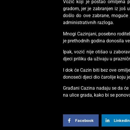
Vozić koji je postao omiljena 
gradom, jer je zabranjen iz još 
došlo do ove zabrane, moguće j
administrativnih razloga.
Mnogi Cazinjani, posebno roditelj
je prethodnih godina donosila ve
Ipak, vozić nije otišao u zaborav
djeci priliku da uživaju u prazn
I dok će Cazin biti bez ove omilj
donoseći djeci dio čarolije koju 
Građani Cazina nadaju se da će 
na ulice grada, kako bi se ponovo
Facebook
Linkedin