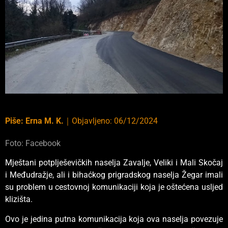
Piše:
Erna M. K.
｜
Objavljeno:
06/12/2024
Foto: Facebook
Mještani potplješevičkih naselja Zavalje, Veliki i Mali Skočaj
i Međudražje, ali i bihaćkog prigradskog naselja Žegar imali
su problem u cestovnoj komunikaciji koja je oštećena usljed
klizišta.
Ovo je jedina putna komunikacija koja ova naselja povezuje