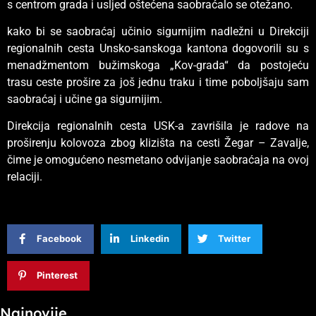
s centrom grada i usljed oštećena saobraćalo se otežano.
kako bi se saobraćaj učinio sigurnijim nadležni u Direkciji
regionalnih cesta Unsko-sanskoga kantona dogovorili su s
menadžmentom bužimskoga „Kov-grada“ da postojeću
trasu ceste prošire za još jednu traku i time poboljšaju sam
saobraćaj i učine ga sigurnijim.
Direkcija regionalnih cesta USK-a zavrišila je radove na
proširenju kolovoza zbog klizišta na cesti Žegar – Zavalje,
čime je omogućeno nesmetano odvijanje saobraćaja na ovoj
relaciji.
Facebook
Linkedin
Twitter
Pinterest
Najnovije