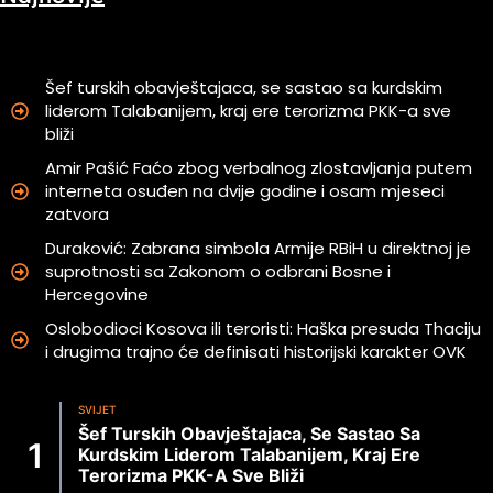
Šef turskih obavještajaca, se sastao sa kurdskim
liderom Talabanijem, kraj ere terorizma PKK-a sve
bliži
Amir Pašić Faćo zbog verbalnog zlostavljanja putem
interneta osuđen na dvije godine i osam mjeseci
zatvora
Duraković: Zabrana simbola Armije RBiH u direktnoj je
suprotnosti sa Zakonom o odbrani Bosne i
Hercegovine
Oslobodioci Kosova ili teroristi: Haška presuda Thaciju
i drugima trajno će definisati historijski karakter OVK
SVIJET
Šef Turskih Obavještajaca, Se Sastao Sa
Kurdskim Liderom Talabanijem, Kraj Ere
Terorizma PKK-A Sve Bliži