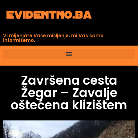
Vi mijenjate Vaše mišljenje, mi Vas samo
informišemo.
Završena cesta
Žegar – Zavalje
oštećena klizištem