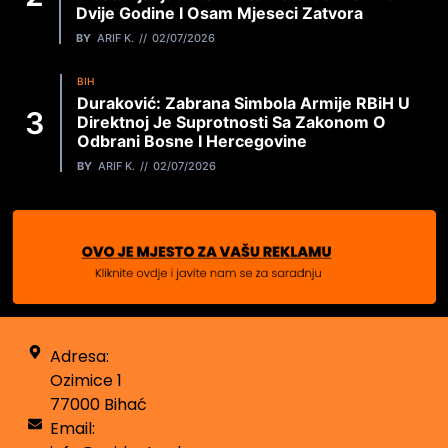
Dvije Godine I Osam Mjeseci Zatvora
BY
ARIF K.
02/07/2026
BIH
Duraković: Zabrana Simbola Armije RBiH U
Direktnoj Je Suprotnosti Sa Zakonom O
Odbrani Bosne I Hercegovine
BY
ARIF K.
02/07/2026
Adresa:
Ozimice 1
77000 Bihać
Email: