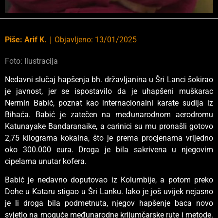
Piše:
Arif K.
｜
Objavljeno:
13/01/2025
Foto: Ilustracija
Nedavni slučaj hapšenja bh. državljanina u Šri Lanci šokirao
je javnost, jer se ispostavilo da je uhapšeni muškarac
Nermin Babić, poznat kao internacionalni karate sudija iz
Bihaća. Babić je zatečen na međunarodnom aerodromu
Katunayake Bandaranaike, a carinici su mu pronašli gotovo
2,75 kilograma kokaina, što je prema procjenama vrijedno
oko 300.000 eura. Droga je bila sakrivena u njegovim
cipelama unutar kofera.
Babić je nedavno doputovao iz Kolumbije, a potom preko
Dohe u Kataru stigao u Šri Lanku. Iako je još uvijek nejasno
je li droga bila podmetnuta, njegov hapšenje baca novo
svjetlo na moguće međunarodne krijumčarske rute i metode.