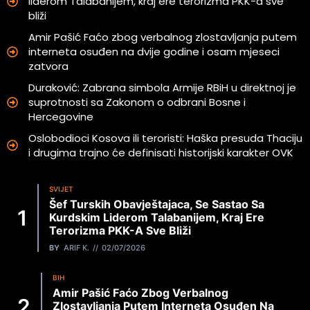
liderom Talabanijem, kraj ere terorizma PKK-a sve
bliži
Amir Pašić Faćo zbog verbalnog zlostavljanja putem
interneta osuđen na dvije godine i osam mjeseci
zatvora
Duraković: Zabrana simbola Armije RBiH u direktnoj je
suprotnosti sa Zakonom o odbrani Bosne i
Hercegovine
Oslobodioci Kosova ili teroristi: Haška presuda Thaciju
i drugima trajno će definisati historijski karakter OVK
SVIJET
Šef Turskih Obavještajaca, Se Sastao Sa
Kurdskim Liderom Talabanijem, Kraj Ere
Terorizma PKK-A Sve Bliži
BY
ARIF K.
02/07/2026
BIH
Amir Pašić Faćo Zbog Verbalnog
Zlostavljanja Putem Interneta Osuđen Na