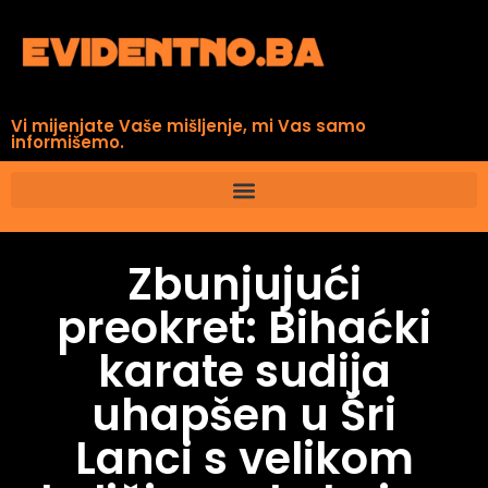
Vi mijenjate Vaše mišljenje, mi Vas samo
informišemo.
Zbunjujući
preokret: Bihaćki
karate sudija
uhapšen u Šri
Lanci s velikom