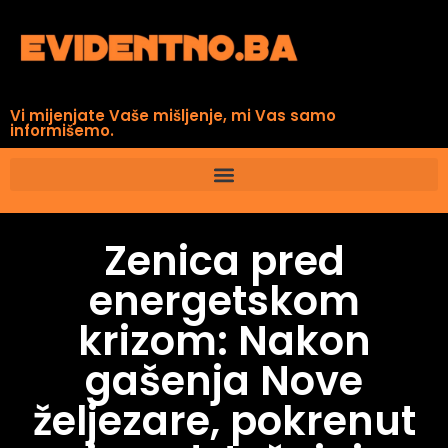
Vi mijenjate Vaše mišljenje, mi Vas samo
informišemo.
Zenica pred
energetskom
krizom: Nakon
gašenja Nove
željezare, pokrenut