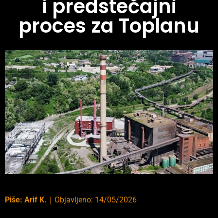
i predstečajni
proces za Toplanu
Piše:
Arif K.
｜
Objavljeno:
14/05/2026