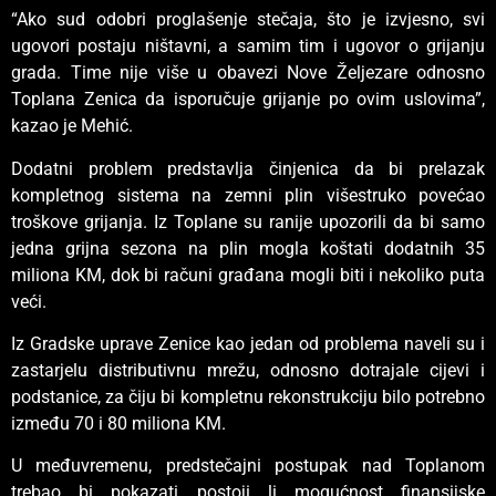
“Ako sud odobri proglašenje stečaja, što je izvjesno, svi
ugovori postaju ništavni, a samim tim i ugovor o grijanju
grada. Time nije više u obavezi Nove Željezare odnosno
Toplana Zenica da isporučuje grijanje po ovim uslovima”,
kazao je Mehić.
Dodatni problem predstavlja činjenica da bi prelazak
kompletnog sistema na zemni plin višestruko povećao
troškove grijanja. Iz Toplane su ranije upozorili da bi samo
jedna grijna sezona na plin mogla koštati dodatnih 35
miliona KM, dok bi računi građana mogli biti i nekoliko puta
veći.
Iz Gradske uprave Zenice kao jedan od problema naveli su i
zastarjelu distributivnu mrežu, odnosno dotrajale cijevi i
podstanice, za čiju bi kompletnu rekonstrukciju bilo potrebno
između 70 i 80 miliona KM.
U međuvremenu, predstečajni postupak nad Toplanom
trebao bi pokazati postoji li mogućnost finansijske