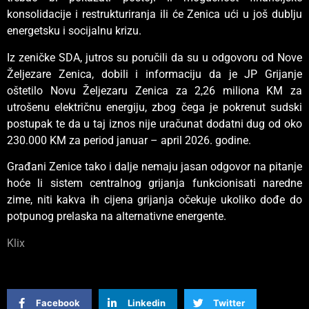
konsolidacije i restrukturiranja ili će Zenica ući u još dublju
energetsku i socijalnu krizu.
Iz zeničke SDA, jutros su poručili da su u odgovoru od Nove
Željezare Zenica, dobili i informaciju da je JP Grijanje
oštetilo Novu Željezaru Zenica za 2,26 miliona KM za
utrošenu električnu energiju, zbog čega je pokrenut sudski
postupak te da u taj iznos nije uračunat dodatni dug od oko
230.000 KM za period januar – april 2026. godine.
Građani Zenice tako i dalje nemaju jasan odgovor na pitanje
hoće li sistem centralnog grijanja funkcionisati naredne
zime, niti kakva ih cijena grijanja očekuje ukoliko dođe do
potpunog prelaska na alternativne energente.
Klix
Facebook
Linkedin
Twitter