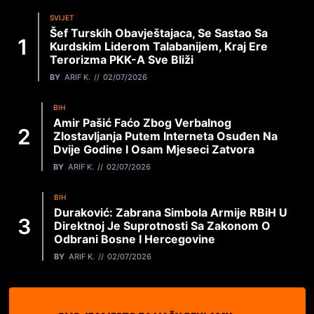
SVIJET
Šef Turskih Obavještajaca, Se Sastao Sa
Kurdskim Liderom Talabanijem, Kraj Ere
Terorizma PKK-A Sve Bliži
BY
ARIF K.
02/07/2026
BIH
Amir Pašić Faćo Zbog Verbalnog
Zlostavljanja Putem Interneta Osuđen Na
Dvije Godine I Osam Mjeseci Zatvora
BY
ARIF K.
02/07/2026
BIH
Duraković: Zabrana Simbola Armije RBiH U
Direktnoj Je Suprotnosti Sa Zakonom O
Odbrani Bosne I Hercegovine
BY
ARIF K.
02/07/2026