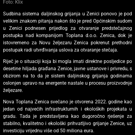
Foto: Klix
Sudbina sistema daljinskog grijanja u Zenici ponovo je pod
velikim znakom pitanja nakon što je pred Općinskim sudom
u Zenici podnesen prijedlog za otvaranje predstečajnog
postupka nad kompanijom Toplana d.o.o. Zenica, dok je
istovremeno za Novu željezaru Zenica pokrenut prethodni
postupak radi utvrđivanja uslova za otvaranje stečaja.
Riječ je o situaciji koja bi mogla imati direktne posljedice po
desetine hiljada građana Zenice, javne ustanove i privredu, s
obzirom na to da je sistem daljinskog grijanja godinama
oslonjen upravo na energente nastale u procesu proizvodnje
željezare.
Nova Toplana Zenica svečano je otvorena 2022. godine kao
jedan od najvećih infrastrukturnih i ekoloških projekata u
gradu. Tada je predstavljena kao dugoročno rješenje za
stabilno, kvalitetno i ekološki prihvatljivo grijanje Zenice, uz
investiciju vrijednu više od 50 miliona eura.