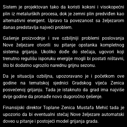
Sistem je projektovan tako da koristi koksni i visokopećni
plin iz metalurških procesa, dok je zemni plin predviđen kao
alternativni energent. Upravo ta povezanost sa željezarom
danas predstavlja najveći problem.
Gašenje proizvodnje i sve ozbiljniji problemi poslovanja
Nove željezare otvorili su pitanje opstanka kompletnog
sistema grijanja. Ukoliko dođe do stečaja, ugovori koji
trenutno regulišu isporuku energije mogli bi postati ništavni,
što bi dodatno ugrozilo narednu grijnu sezonu.
Da je situacija ozbiljna, upozoravano je i početkom ove
godine na tematskoj sjednici Gradskog vijeća Zenica
posvećenoj grijanju. Tada je istaknuto da grad ima najviše
dvije godine da pronađe novo dugoročno rješenje.
Finansijski direktor Toplane Zenica Mustafa Mehić tada je
upozorio da bi eventualni stečaj Nove željezare automatski
doveo u pitanje i postojeći model grijanja grada.