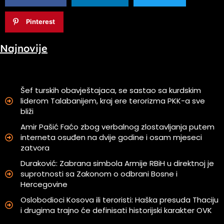
Pinterest
Najnovije
Šef turskih obavještajaca, se sastao sa kurdskim
liderom Talabanijem, kraj ere terorizma PKK-a sve
bliži
Amir Pašić Faćo zbog verbalnog zlostavljanja putem
interneta osuđen na dvije godine i osam mjeseci
zatvora
Duraković: Zabrana simbola Armije RBiH u direktnoj je
suprotnosti sa Zakonom o odbrani Bosne i
Hercegovine
Oslobodioci Kosova ili teroristi: Haška presuda Thaciju
i drugima trajno će definisati historijski karakter OVK