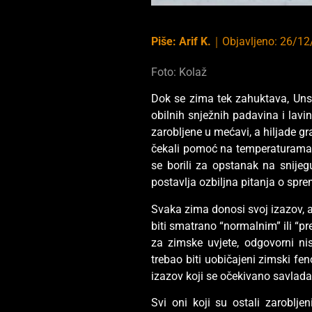
Piše:
Arif K.
｜
Objavljeno:
26/12
Foto: Kolaž
Dok se zima tek zahuktava, Uns
obilnih snježnih padavina i lavin
zarobljene u mećavi, a hiljade gra
čekali pomoć na temperaturama ko
se borili za opstanak na snije
postavlja ozbiljna pitanja o spre
Svaka zima donosi svoj izazov, a
biti smatrano “normalnim” ili “p
za zimske uvjete, odgovorni nis
trebao biti uobičajeni zimski fen
izazov koji se očekivano savlada
Svi oni koji su ostali zaroblje