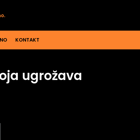
mo.
ENO
KONTAKT
 koja ugrožava