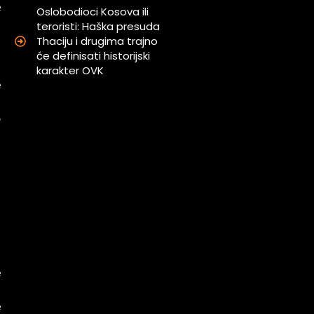
e
Oslobodioci Kosova ili
u
teroristi: Haška presuda
Thaciju i drugima trajno
.
će definisati historijski
karakter OVK
e
.
o
u
u
i
i
a
e
i
e