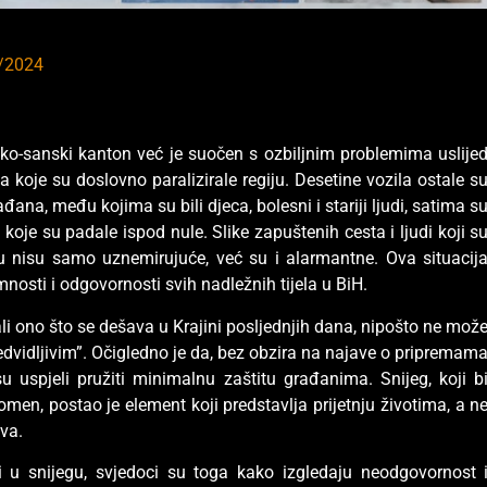
/2024
ko-sanski kanton već je suočen s ozbiljnim problemima uslije
a koje su doslovno paralizirale regiju. Desetine vozila ostale s
đana, među kojima su bili djeca, bolesni i stariji ljudi, satima s
je su padale ispod nule. Slike zapuštenih cesta i ljudi koji s
gu nisu samo uznemirujuće, već su i alarmantne. Ova situacij
mnosti i odgovornosti svih nadležnih tijela u BiH.
li ono što se dešava u Krajini posljednjih dana, nipošto ne mož
redvidljivim”. Očigledno je da, bez obzira na najave o pripremam
u uspjeli pružiti minimalnu zaštitu građanima. Snijeg, koji b
omen, postao je element koji predstavlja prijetnju životima, a n
va.
ni u snijegu, svjedoci su toga kako izgledaju neodgovornost 