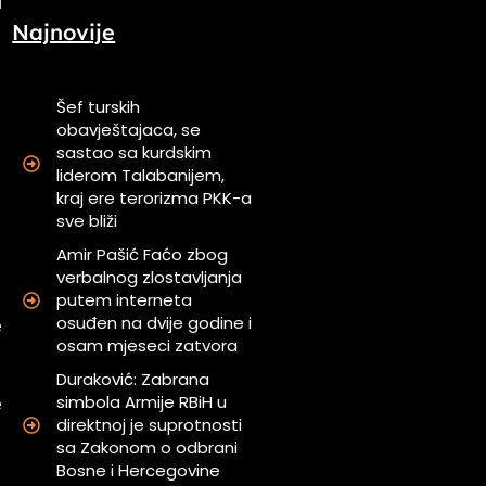
Najnovije
Šef turskih
obavještajaca, se
sastao sa kurdskim
d
liderom Talabanijem,
u
kraj ere terorizma PKK-a
u
sve bliži
u
Amir Pašić Faćo zbog
a
verbalnog zlostavljanja
putem interneta
osuđen na dvije godine i
e
osam mjeseci zatvora
a
i
Duraković: Zabrana
simbola Armije RBiH u
e
direktnoj je suprotnosti
sa Zakonom o odbrani
Bosne i Hercegovine
i