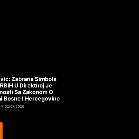
ć
i
vić: Zabrana Simbola
 RBiH U Direktnoj Je
nosti Sa Zakonom O
i Bosne I Hercegovine
02/07/2026