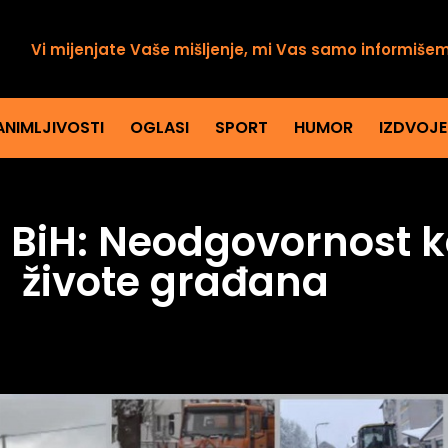
Vi mijenjate Vaše mišljenje, mi Vas samo informiše
ANIMLJIVOSTI
OGLASI
SPORT
HUMOR
IZDVOJ
i i BiH: Neodgovornost
živote građana