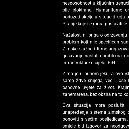
nesposobnost u ključnim trenuci
bile blokirane. Humanitarne o
poduzeti akcije u situaciji koja 
Pitanje koje se mora postaviti je
Nažalost, ni briga o održavanju 
problem koji nije specifičan sam
Zimske službe i firme angažova
rješavanje nastalih problema, n
infrastrukture u cijeloj BiH.
Zima je u punom jeku, a ovo i
samo žrtve snijega, već i loše 
osnovne uvjete za život. Kraji
zanemarena, bez obzira na to kol
Ova situacija mora poslužit
unapređenje sistema zimskog o
ponoviti s većim posljedicama.
smjele biti izgovor za neodgov