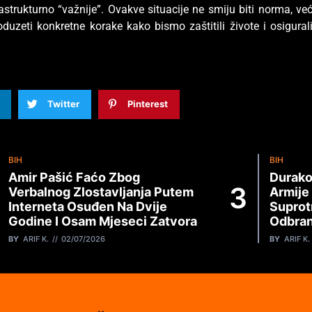
rastrukturno “važnije”. Ovakve situacije ne smiju biti norma, ve
zeti konkretne korake kako bismo zaštitili živote i osigural
Twitter
Pinterest
BIH
BIH
Amir Pašić Faćo Zbog
Durako
Verbalnog Zlostavljanja Putem
Armije
Interneta Osuđen Na Dvije
Suprot
Godine I Osam Mjeseci Zatvora
Odbran
BY
ARIF K.
02/07/2026
BY
ARIF K.