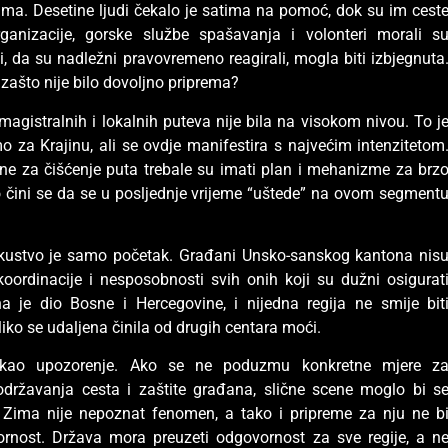
ma. Desetine ljudi čekalo je satima na pomoć, dok su im cest
rganizacije, gorske službe spašavanja i volonteri morali s
bi, da su nadležni pravovremeno reagirali, mogla biti izbjegnuta
: zašto nije bilo dovoljno priprema?
magistralnih i lokalnih puteva nije bila na visokom nivou. To j
o za Krajinu, ali se ovdje manifestira s najvećim intenzitetom
ne za čišćenje puta trebale su imati plan i mehanizme za brz
o čini se da se u posljednje vrijeme “uštede” na ovom segment
skustvo je samo početak. Građani Unsko-sanskog kantona nis
koordinacije i nesposobnosti svih onih koji su dužni osigurat
na je dio Bosne i Hercegovine, i nijedna regija ne smije bit
iko se udaljena činila od drugih centara moći.
i kao upozorenje. Ako se ne poduzmu konkretne mjere z
državanja cesta i zaštite građana, slične scene moglo bi s
 Zima nije nepoznat fenomen, a tako i pripreme za nju ne b
ornost. Država mora preuzeti odgovornost za sve regije, a n