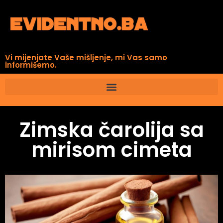
Vi mijenjate Vaše mišljenje, mi Vas samo
informišemo.
Zimska čarolija sa
mirisom cimeta