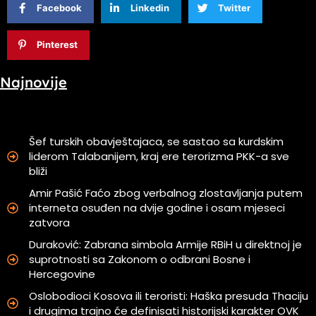
Facebook
Linkedin
Twitter
Pinterest
Najnovije
Šef turskih obavještajaca, se sastao sa kurdskim
liderom Talabanijem, kraj ere terorizma PKK-a sve
bliži
Amir Pašić Faćo zbog verbalnog zlostavljanja putem
interneta osuđen na dvije godine i osam mjeseci
zatvora
Duraković: Zabrana simbola Armije RBiH u direktnoj je
suprotnosti sa Zakonom o odbrani Bosne i
Hercegovine
Oslobodioci Kosova ili teroristi: Haška presuda Thaciju
i drugima trajno će definisati historijski karakter OVK