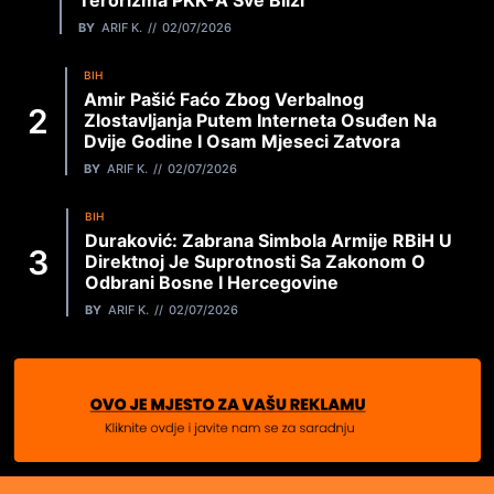
Terorizma PKK-A Sve Bliži
BY
ARIF K.
02/07/2026
BIH
Amir Pašić Faćo Zbog Verbalnog
Zlostavljanja Putem Interneta Osuđen Na
Dvije Godine I Osam Mjeseci Zatvora
BY
ARIF K.
02/07/2026
BIH
Duraković: Zabrana Simbola Armije RBiH U
Direktnoj Je Suprotnosti Sa Zakonom O
Odbrani Bosne I Hercegovine
BY
ARIF K.
02/07/2026