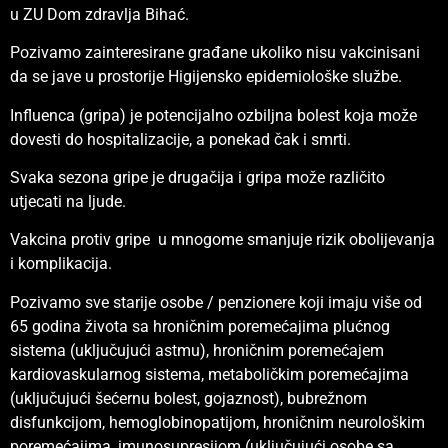
u ZU Dom zdravlja Bihać.
Pozivamo zainteresirane građane ukoliko nisu vakcinisani
da se jave u prostorije Higijensko epidemiološke službe.
Influenca (gripa) je potencijalno ozbiljna bolest koja može
dovesti do hospitalizacije, a ponekad čak i smrti.
Svaka sezona gripe je drugačija i gripa može različito
utjecati na ljude.
Vakcina protiv gripe u mnogome smanjuje rizik obolijevanja
i komplikacija.
Pozivamo sve starije osobe / penzionere koji imaju više od
65 godina života sa hroničnim poremećajima plućnog
sistema (uključujući astmu), hroničnim poremećajem
kardiovaskularnog sistema, metaboličkim poremećajima
(uključujući šećernu bolest, gojaznost), bubrežnom
disfunkcijom, hemoglobinopatijom, hroničnim neurološkim
poremećajima, imunosupresijom (uključujući osobe sa