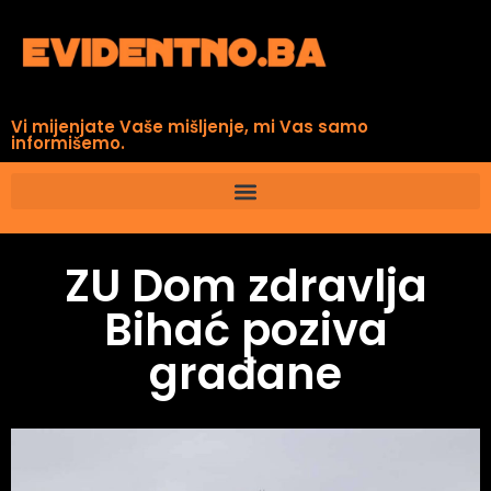
Vi mijenjate Vaše mišljenje, mi Vas samo
informišemo.
ZU Dom zdravlja
Bihać poziva
građane