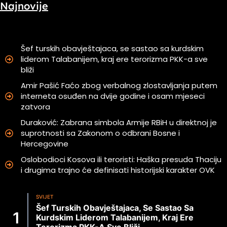
Najnovije
Šef turskih obavještajaca, se sastao sa kurdskim
liderom Talabanijem, kraj ere terorizma PKK-a sve
bliži
Amir Pašić Faćo zbog verbalnog zlostavljanja putem
interneta osuđen na dvije godine i osam mjeseci
zatvora
Duraković: Zabrana simbola Armije RBiH u direktnoj je
suprotnosti sa Zakonom o odbrani Bosne i
Hercegovine
Oslobodioci Kosova ili teroristi: Haška presuda Thaciju
i drugima trajno će definisati historijski karakter OVK
SVIJET
Šef Turskih Obavještajaca, Se Sastao Sa
Kurdskim Liderom Talabanijem, Kraj Ere