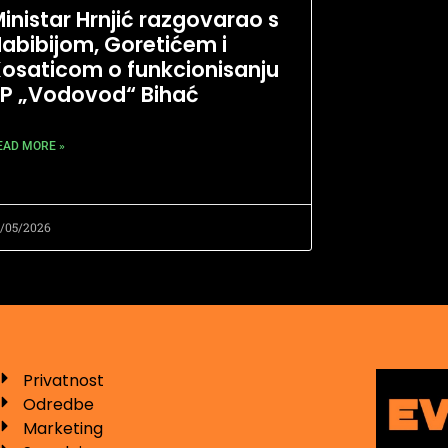
inistar Hrnjić razgovarao s
abibijom, Goretićem i
osaticom o funkcionisanju
P „Vodovod“ Bihać
EAD MORE »
9/05/2026
Privatnost
Odredbe
Marketing