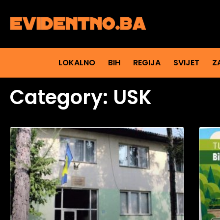
LOKALNO
BIH
REGIJA
SVIJET
Z
Category: USK