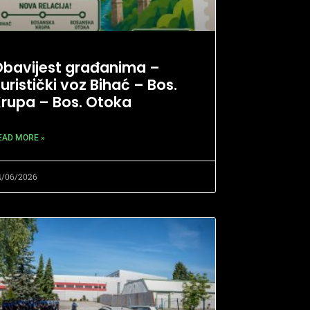
bavijest građanima –
uristički voz Bihać – Bos.
rupa – Bos. Otoka
EAD MORE »
4/06/2026