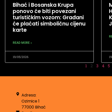
Bihać i Bosanska Krupa
M
ponovo će biti povezani
H
turističkim vozom: Građani
K
će plaćati simboličnu cijenu
J
karte
R
READ MORE »
19/05/2026
1
1
2
3
4
5
Adresa:
Ozimice 1
77000 Bihać