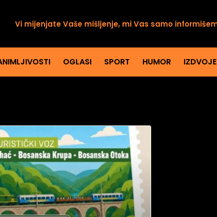
Vi mijenjate Vaše mišljenje, mi Vas samo informiše
ANIMLJIVOSTI
OGLASI
SPORT
HUMOR
IZDVOJ