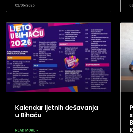
02/06/2026
0
Kalendar ljetnih dešavanja
u Bihaću
s
B
K
READ MORE »