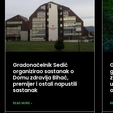
Gradonačelnik Sedić
G
organizirao sastanak o
g
Domu zdravlja Bihać,
z
premijer i ostali napustili
u
sastanak
READ MORE »
R