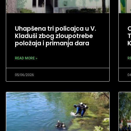
Uhapšena tri policajca u V.
O
Kladuši zbog zloupotrebe
T
položaja i primanja dara
K
READ MORE »
R
05/06/2026
0