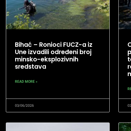
Bihać – Ronioci FUCZ-a iz
O
Une izvadili određeni broj
p
minsko-eksplozivnih
t
sredstava
r
READ MORE »
R
03/06/2026
0