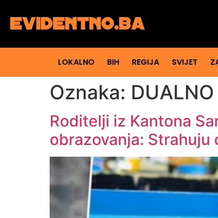
LOKALNO
BIH
REGIJA
SVIJET
Z
Oznaka:
DUALNO
Roditelji iz Kantona S
obrazovanja: Strahuju 