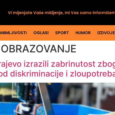
Vi mijenjate Vaše mišljenje, mi Vas samo informiše
ANIMLJIVOSTI
OGLASI
SPORT
HUMOR
IZDVOJ
 OBRAZOVANJE
arajevo izrazili zabrinutost z
od diskriminacije i zloupotreb