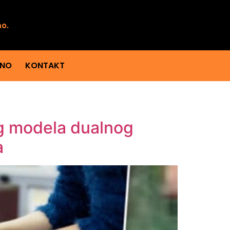
mo.
ENO
KONTAKT
bog modela dualnog
a