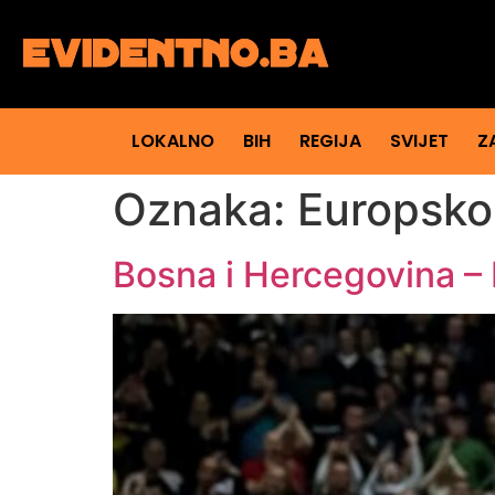
LOKALNO
BIH
REGIJA
SVIJET
Z
Oznaka:
Europsko
Bosna i Hercegovina –