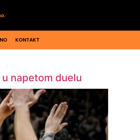
mo.
ENO
KONTAKT
i u napetom duelu