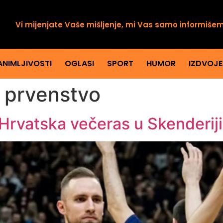
Vi mijenjate Vaše mišljenje, mi Vas samo informiše
ANIMLJIVOSTI
OGLASI
SPORT
HUMOR
IZDVOJ
 prvenstvo
 Hrvatska večeras u Skenderij