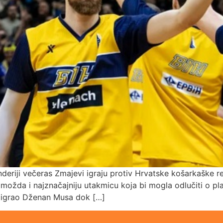
deriji večeras Zmajevi igraju protiv Hrvatske košarkaške re
 možda i najznačajniju utakmicu koja bi mogla odlučiti o 
je igrao Dženan Musa dok […]