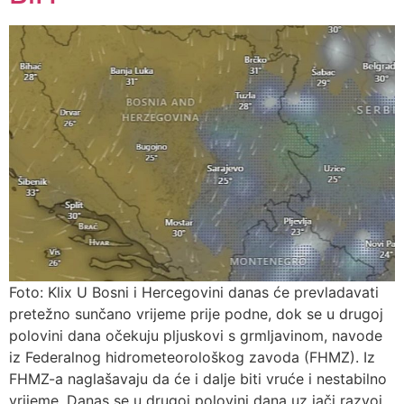
Foto: Klix U Bosni i Hercegovini danas će prevladavati
pretežno sunčano vrijeme prije podne, dok se u drugoj
polovini dana očekuju pljuskovi s grmljavinom, navode
iz Federalnog hidrometeorološkog zavoda (FHMZ). Iz
FHMZ-a naglašavaju da će i dalje biti vruće i nestabilno
vrijeme. Danas se u drugoj polovini dana uz jači razvoj