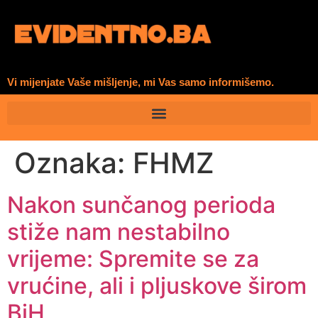
Vi mijenjate Vaše mišljenje, mi Vas samo informišemo.
Oznaka:
FHMZ
Nakon sunčanog perioda
stiže nam nestabilno
vrijeme: Spremite se za
vrućine, ali i pljuskove širom
BiH