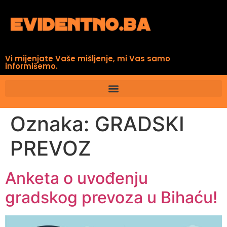
Vi mijenjate Vaše mišljenje, mi Vas samo
informišemo.
Oznaka:
GRADSKI
PREVOZ
Anketa o uvođenju
gradskog prevoza u Bihaću!