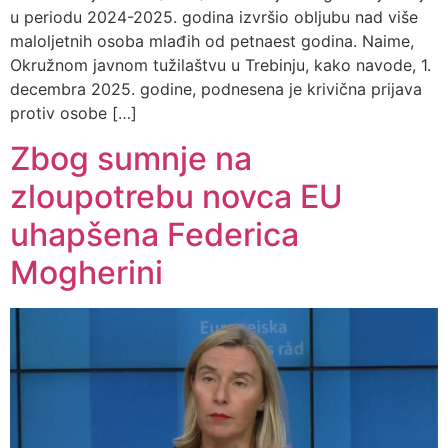
u periodu 2024-2025. godina izvršio obljubu nad više
maloljetnih osoba mlađih od petnaest godina. Naime,
Okružnom javnom tužilaštvu u Trebinju, kako navode, 1.
decembra 2025. godine, podnesena je krivična prijava
protiv osobe […]
Zbog sumnje na
zloupotrebu novca EU
uhapšena Federica
Mogherini