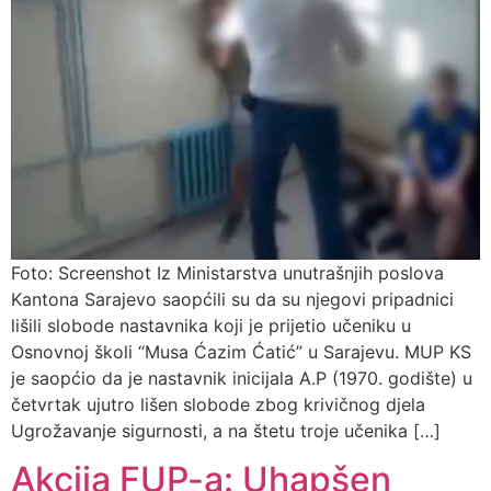
Foto: Screenshot Iz Ministarstva unutrašnjih poslova
Kantona Sarajevo saopćili su da su njegovi pripadnici
lišili slobode nastavnika koji je prijetio učeniku u
Osnovnoj školi “Musa Ćazim Ćatić” u Sarajevu. MUP KS
je saopćio da je nastavnik inicijala A.P (1970. godište) u
četvrtak ujutro lišen slobode zbog krivičnog djela
Ugrožavanje sigurnosti, a na štetu troje učenika […]
Akcija FUP-a: Uhapšen