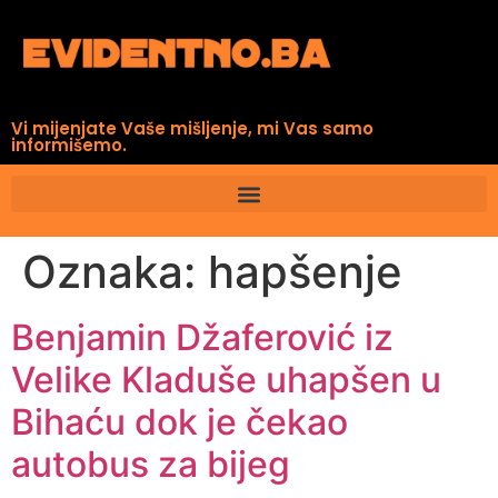
Vi mijenjate Vaše mišljenje, mi Vas samo
informišemo.
Oznaka:
hapšenje
Benjamin Džaferović iz
Velike Kladuše uhapšen u
Bihaću dok je čekao
autobus za bijeg