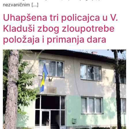
nezvaničnim […]
Uhapšena tri policajca u V.
Kladuši zbog zloupotrebe
položaja i primanja dara