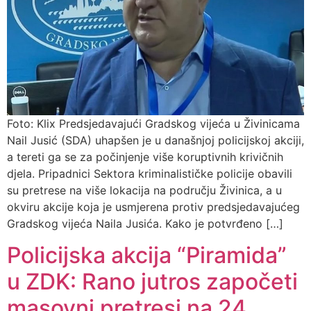
Foto: Klix Predsjedavajući Gradskog vijeća u Živinicama
Nail Jusić (SDA) uhapšen je u današnjoj policijskoj akciji,
a tereti ga se za počinjenje više koruptivnih krivičnih
djela. Pripadnici Sektora kriminalističke policije obavili
su pretrese na više lokacija na području Živinica, a u
okviru akcije koja je usmjerena protiv predsjedavajućeg
Gradskog vijeća Naila Jusića. Kako je potvrđeno […]
Policijska akcija “Piramida”
u ZDK: Rano jutros započeti
masovni pretresi na 24