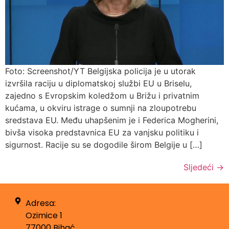
Foto: Screenshot/YT Belgijska policija je u utorak
izvršila raciju u diplomatskoj službi EU u Briselu,
zajedno s Evropskim koledžom u Brižu i privatnim
kućama, u okviru istrage o sumnji na zloupotrebu
sredstava EU. Među uhapšenim je i Federica Mogherini,
bivša visoka predstavnica EU za vanjsku politiku i
sigurnost. Racije su se dogodile širom Belgije u […]
Sljedeći
→
Adresa:
Ozimice 1
77000 Bihać