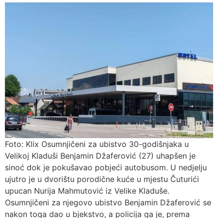
Foto: Klix Osumnjičeni za ubistvo 30-godišnjaka u
Velikoj Kladuši Benjamin Džaferović (27) uhapšen je
sinoć dok je pokušavao pobjeći autobusom. U nedjelju
ujutro je u dvorištu porodične kuće u mjestu Čuturići
upucan Nurija Mahmutović iz Velike Kladuše.
Osumnjičeni za njegovo ubistvo Benjamin Džaferović se
nakon toga dao u bjekstvo, a policija ga je, prema