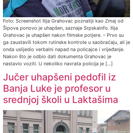
Foto: Screenshot Ilija Grahovac poznatiji kao Zmaj od
Šipova ponovo je uhapšen, saznaje Srpskainfo. Ilija
Grahovac je uhapšen nakon filmske potjere. – Prvo su
ga zaustavili tokom rutinske kontrole u saobraćaju, ali je
onda uslijedio verbalni napad na policajce i vrijeđanje.
Nakon što je odbio dati dokumenta Grahovac je
nastavio voziti. U nekoliko navrata policija je […]
Jučer uhapšeni pedofil iz
Banja Luke je profesor u
srednjoj školi u Laktašima