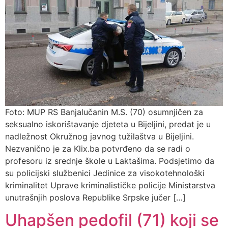
Foto: MUP RS Banjalučanin M.S. (70) osumnjičen za
seksualno iskorištavanje djeteta u Bijeljini, predat je u
nadležnost Okružnog javnog tužilaštva u Bijeljini.
Nezvanično je za Klix.ba potvrđeno da se radi o
profesoru iz srednje škole u Laktašima. Podsjetimo da
su policijski službenici Јedinice za visokotehnološki
kriminalitet Uprave kriminalističke policije Ministarstva
unutrašnjih poslova Republike Srpske jučer […]
Uhapšen pedofil (71) koji se