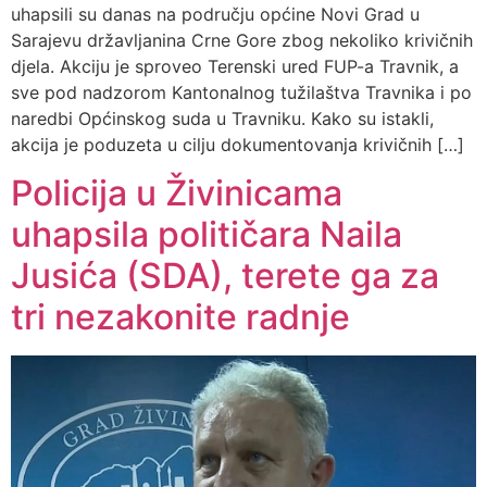
uhapsili su danas na području općine Novi Grad u
Sarajevu državljanina Crne Gore zbog nekoliko krivičnih
djela. Akciju je sproveo Terenski ured FUP-a Travnik, a
sve pod nadzorom Kantonalnog tužilaštva Travnika i po
naredbi Općinskog suda u Travniku. Kako su istakli,
akcija je poduzeta u cilju dokumentovanja krivičnih […]
Policija u Živinicama
uhapsila političara Naila
Jusića (SDA), terete ga za
tri nezakonite radnje