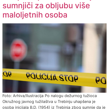
sumnjiči za obljubu više
maloljetnih osoba
Foto: Arhiva/Ilustracija Po nalogu dežurnog tužioca
Okružnog javnog tužilaštva u Trebinju uhapšena je
osoba inicijala B.D. (1954) iz Trebinja zbog sumnje da je