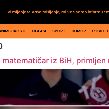
Vi mijenjate Vaše mišljenje, mi Vas samo informiše
ANIMLJIVOSTI
OGLASI
SPORT
HUMOR
IZDVOJ
D
 matematičar iz BiH, primljen