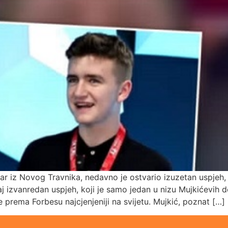
r iz Novog Travnika, nedavno je ostvario izuzetan uspjeh, 
vaj izvanredan uspjeh, koji je samo jedan u nizu Mujkićevih d
je prema Forbesu najcjenjeniji na svijetu. Mujkić, poznat […]