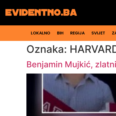
LOKALNO
BIH
REGIJA
SVIJET
Z
Oznaka:
HARVAR
Benjamin Mujkić, zlatni