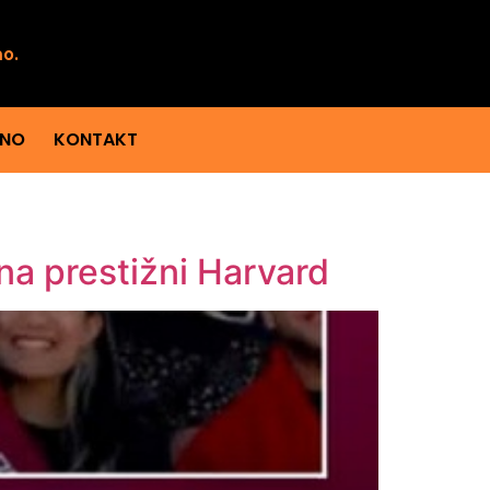
mo.
ENO
KONTAKT
 na prestižni Harvard