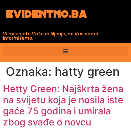
Vi mijenjate Vaše mišljenje, mi Vas samo
informišemo.
Oznaka:
hatty green
Hetty Green: Najškrta žena
na svijetu koja je nosila iste
gaće 75 godina i umirala
zbog svađe o novcu