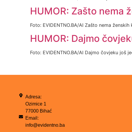
HUMOR: Zašto nema ž
Foto: EVIDENTNO.BA/AI Zašto nema ženskih 
HUMOR: Dajmo čovjeku 
Foto: EVIDENTNO.BA/AI Dajmo čovjeku još jed
Adresa:
Ozimice 1
77000 Bihać
Email:
info@evidentno.ba