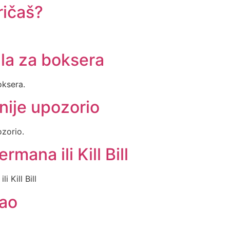
ričaš?
la za boksera
oksera.
ije upozorio
zorio.
ana ili Kill Bill
 Kill Bill
ao