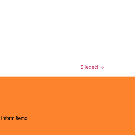
Sljedeći
→
 informišemo