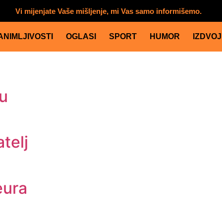
Vi mijenjate Vaše mišljenje, mi Vas samo informišemo.
ANIMLJIVOSTI
OGLASI
SPORT
HUMOR
IZDVO
u
telj
eura