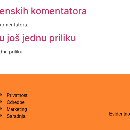
enskih komentatora
komentatora.
još jednu priliku
nu priliku.
Privatnost
Odredbe
Marketing
Evidentno
Saradnja