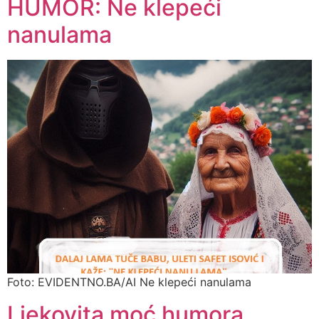
HUMOR: Ne klepeći
nanulama
Foto: EVIDENTNO.BA/AI Ne klepeći nanulama
Ljekovita moć humora