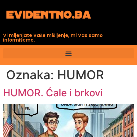
Vi mijenjate Vaše mišljenje, mi Vas samo
informišemo.
Oznaka:
HUMOR
HUMOR. Ćale i brkovi