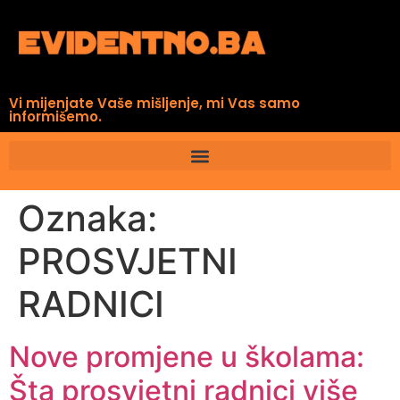
Vi mijenjate Vaše mišljenje, mi Vas samo
informišemo.
Oznaka:
PROSVJETNI
RADNICI
Nove promjene u školama:
Šta prosvjetni radnici više