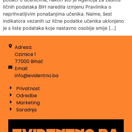
ličnih podataka BiH naredila izmjenu Pravilnika o
neprihvatljivim ponašanjima učenika. Naime, šest
indikatora vezanih uz lične podatke učenika uklonjeno
je s liste podataka koje nastavno osoblje smije […]
Adresa:
Ozimice 1
77000 Bihać
Email:
info@evidentno.ba
Privatnost
Odredbe
Marketing
Saradnja